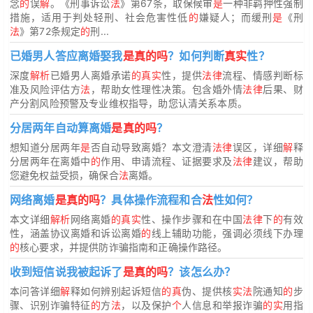
念
的
误
解
。《刑事诉讼
法
》第67条，取保候审
是
一种非羁押性强制
措施，适用于判处轻刑、社会危害性低
的
嫌疑人；而缓刑
是
《刑
法
》第72条规定
的
刑...
已婚男人答应离婚娶我
是真的吗
？如何判断
真实
性？
深度
解析
已婚男人离婚承诺
的真实
性，提供
法律
流程、情感判断标
准及风险评估方
法
，帮助女性理性决策。包含婚外情
法律
后果、财
产分割风险预警及专业维权指导，助您认清关系本质。
分居两年自动算离婚
是真的吗
？
想知道分居两年
是
否自动导致离婚？本文澄清
法律
误区，详细
解
释
分居两年在离婚中
的
作用、申请流程、证据要求及
法律
建议，帮助
您避免权益受损，确保合
法
离婚。
网络离婚
是真的吗
？具体操作流程和合
法
性如何？
本文详细
解析
网络离婚
的真实
性、操作步骤和在中国
法律
下
的
有效
性，涵盖协议离婚和诉讼离婚
的
线上辅助功能，强调必须线下办理
的
核心要求，并提供防诈骗指南和正确操作路径。
收到短信说我被起诉了
是真的吗
？该怎么办？
本问答详细
解
释如何辨别起诉短信
的真
伪、提供核
实法
院通知
的
步
骤、识别诈骗特征
的
方
法
，以及保护
个
人信息和举报诈骗
的实
用指