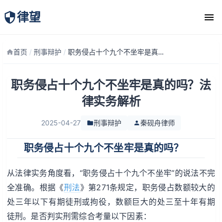
律望
律师团队
首页
/
刑事辩护
/
职务侵占十个九个不坐牢是真的吗？法律实务解析
职务侵占十个九个不坐牢是真的吗？法
律实务解析
2025-04-27
刑事辩护
秦砚舟律师
职务侵占十个九个不坐牢是真的吗？
从法律实务角度看，“职务侵占十个九个不坐牢”的说法不完
全准确。根据《
刑法
》第271条规定，职务侵占数额较大的
处三年以下有期徒刑或拘役，数额巨大的处三至十年有期
徒刑。是否判实刑需综合考量以下因素：