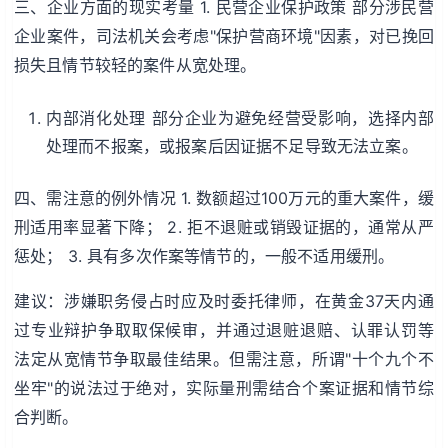
三、企业方面的现实考量 1. 民营企业保护政策 部分涉民营
企业案件，司法机关会考虑"保护营商环境"因素，对已挽回
损失且情节较轻的案件从宽处理。
内部消化处理 部分企业为避免经营受影响，选择内部
处理而不报案，或报案后因证据不足导致无法立案。
四、需注意的例外情况 1. 数额超过100万元的重大案件，缓
刑适用率显著下降； 2. 拒不退赃或销毁证据的，通常从严
惩处； 3. 具有多次作案等情节的，一般不适用缓刑。
建议：涉嫌职务侵占时应及时委托律师，在黄金37天内通
过专业辩护争取取保候审，并通过退赃退赔、认罪认罚等
法定从宽情节争取最佳结果。但需注意，所谓"十个九个不
坐牢"的说法过于绝对，实际量刑需结合个案证据和情节综
合判断。