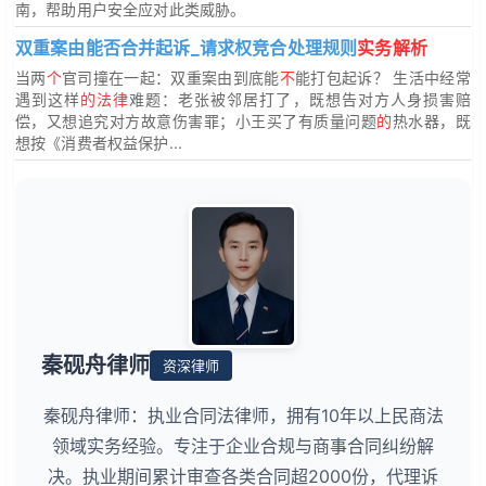
南，帮助用户安全应对此类威胁。
双重案由能否合并起诉_请求权竞合处理规则
实务解析
当两
个
官司撞在一起：双重案由到底能
不
能打包起诉？ 生活中经常
遇到这样
的法律
难题：老张被邻居打了，既想告对方人身损害赔
偿，又想追究对方故意伤害罪；小王买了有质量问题
的
热水器，既
想按《消费者权益保护...
秦砚舟律师
资深律师
秦砚舟律师：执业合同法律师，拥有10年以上民商法
领域实务经验。专注于企业合规与商事合同纠纷解
决。执业期间累计审查各类合同超2000份，代理诉