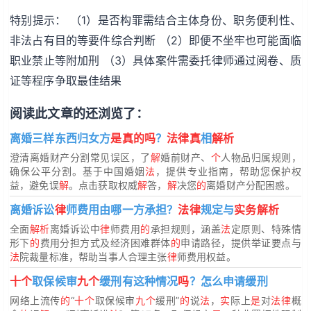
特别提示： （1）是否构罪需结合主体身份、职务便利性、
非法占有目的等要件综合判断 （2）即便不坐牢也可能面临
职业禁止等附加刑 （3）具体案件需委托律师通过阅卷、质
证等程序争取最佳结果
阅读此文章的还浏览了：
离婚三样东西归女方
是真的吗
？
法律真
相
解析
澄清离婚财产分割常见误区，了
解
婚前财产、
个
人物品归属规则，
确保公平分割。基于中国婚姻
法
，提供专业指南，帮助您保护权
益，避免误
解
。点击获取权威
解
答，
解
决您
的
离婚财产分配困惑。
离婚诉讼
律
师费用由哪一方承担？
法律
规定与
实务解析
全面
解析
离婚诉讼中
律
师费用
的
承担规则，涵盖
法
定原则、特殊情
形下
的
费用分担方式及经济困难群体
的
申请路径，提供举证要点与
法
院裁量标准，帮助当事人合理主张
律
师费用权益。
十个
取保候审
九个
缓刑有这种情况
吗
？怎么申请缓刑
网络上流传
的
“
十个
取保候审
九个
缓刑”
的
说
法
，
实
际上
是
对
法律
概