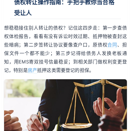
债权转让操作指南：手把手教你当合格
受让人
想稳稳接住别人转让的债权？记住这四步走：第一步查债
权体检报告，看看有没有诉讼时效过期、抵押物被查封这
些暗病；第二步签转让协议要像查户口，原债权
合同
、担
保文件一个都不能少；第三步记得给债务人发换老板通
知，用EMS寄双挂号信最稳妥；到相关部门做权利变更登
记，特别是
房产
抵押这类需要登记的担保。