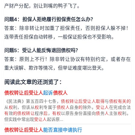
产财产分配，别让到嘴的鸭子飞了。
问题4：担保人拒绝履行担保责任怎么办？
答案：除非转让时加重了担保责任，否则担保人躲不掉！
连带责任担保自动转移，一般保证担保也不受影响。
问题5：受让人能反悔退回债权吗？
答案：原则上不行！除非转让协议有特别约定，或者存在
重大误解、欺诈等情况，但举证难度堪比登天。
阅读此文章的还浏览了：
债权转让后受让人
起诉
债权人
《民法典》第五百四十七条，
债权转让后受让人取得
与
债权有关的
从
权
利，但该从
权
利专属于
债权人
自身
的
除外。
受让人
在完成合法
有
效
的债权转让
程序
后
，
有权
以原告身份直接向
债
务
人
主张
权
利。
但实践中常出现
受让人
起诉原...
债权转让后受让人
能否直接申请执行