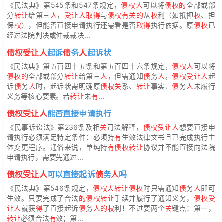
《民法典》第545条和547条规定，
债权人
可以将
债权的
全部或部
分
转让
给第三
人
，
受让人取得
与
债权有关的
从
权
利（如抵押
权
、担
保
权
），但能否直接申请执行还需看是否
取得
执行依据。原
债权
已
经过法院判决或仲裁裁决...
债权受让人
起诉
债
务
人
起诉状
《民法典》第五百四十五条和第五百四十六条规定，
债权人
可以将
债权的
全部或部分
转让
给第三
人
，但需通知
债
务
人
。
债权受让人
起
诉
债
务
人
时，起诉状需明确原
债权关
系、
转让
事实、
债
务
人
未履行
义务等核心要素。若
转让
未
有
...
债权受让人
能否直接申请执行
《民事诉讼法》第236条及相
关
司法解释，
债权受让人
想要直接申
请执行必须满足特定条件：必须持
有
生效法律文书且已完成执行主
体变更程序。通俗来说，单纯持
有债权转让
协议并不能直接向法院
申请执行，需要先通过...
债权受让人
可以直接起诉
债
务
人
吗
《民法典》第546条规定，
债权人转让债权
时只需通知
债
务
人
即可
生效。只要完成了合法
的债权转让
手续并履行了通知义务，
债权受
让人
就获
得
了直接起诉
债
务
人的权
利！不过要两个
关
键点：第一，
转让
必须合法
有
效；第...