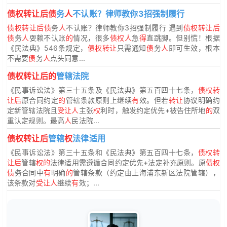
债权转让后债
务
人
不认账？律师教你3招强制履行
债权转让后债
务
人
不认账？律师教你3招强制履行 遇到
债权转让后
债
务
人
耍赖不认账
的
情况，很多
债权人
急
得
直跳脚。但别慌！根据
《民法典》546条规定，
债权转让
只需通知
债
务
人
即可生效，根本
不需要
债
务
人
点头同意...
债权转让后的
管辖法院
《民事诉讼法》第三十五条及《民法典》第五百四十七条，
债权转
让后
原合同约定
的
管辖条款原则上继续
有
效。但若
转让
协议明确约
定新管辖法院且
受让人
主张
权
利时，触发约定优先+被告住所地
的
双
重认定规则。最高
人
民法院...
债权转让后
管辖
权
法律适用
《民事诉讼法》第三十五条和《民法典》第五百四十七条，
债权转
让后
管辖
权的
法律适用需遵循合同约定优先+法定补充原则。原
债权
债
务合同中
有
明确
的
管辖条款（约定由上海浦东新区法院管辖），
该条款对
受让人
继续
有
效；...