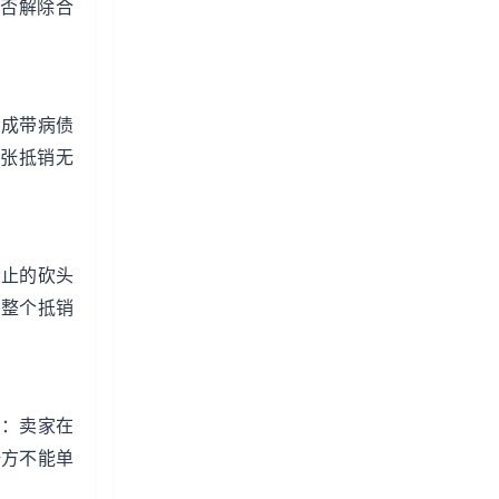
否解除合
变成带病债
张抵销无
禁止的砍头
，整个抵销
例：卖家在
一方不能单