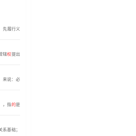
，先履行义
管辖
权
提出
。来说：必
），指
的
是
关系基础；