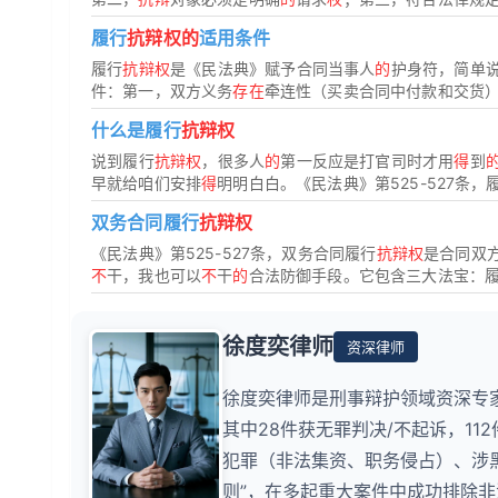
履行
抗辩权的
适用条件
履行
抗辩权
是《民法典》赋予合同当事人
的
护身符，简单
件：第一，双方义务
存在
牵连性（买卖合同中付款和交货）；
什么是履行
抗辩权
说到履行
抗辩权
，很多人
的
第一反应是打官司时才用
得
到
早就给咱们安排
得
明明白白。《民法典》第525-527条，
双务合同履行
抗辩权
《民法典》第525-527条，双务合同履行
抗辩权
是合同双
不
干，我也可以
不
干
的
合法防御手段。它包含三大法宝：
徐度奕律师
资深律师
徐度奕律师是刑事辩护领域资深专家
其中28件获无罪判决/不起诉，1
犯罪（非法集资、职务侵占）、涉
则”，在多起重大案件中成功排除