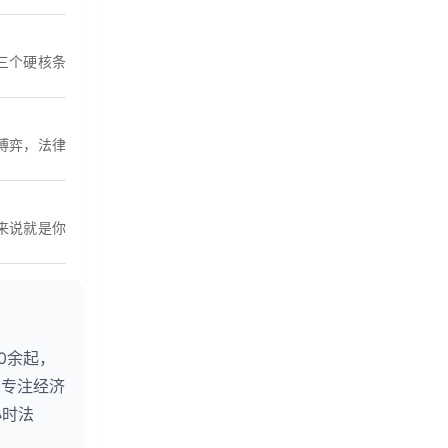
三个硬核条
博弈，法律
来说就是你
0余起，
。专注经济
小时法