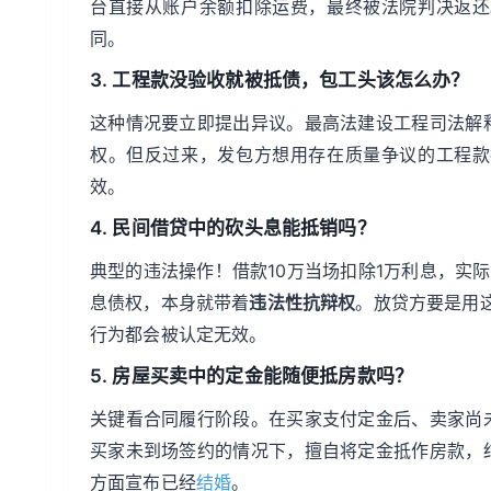
台直接从账户余额扣除运费，最终被法院判决返还
同。
3. 工程款没验收就被抵债，包工头该怎么办？
这种情况要立即提出异议。最高法建设工程司法解
权。但反过来，发包方想用存在质量争议的工程款
效。
4. 民间借贷中的砍头息能抵销吗？
典型的违法操作！借款10万当场扣除1万利息，实
息债权，本身就带着
违法性抗辩权
。放贷方要是用
行为都会被认定无效。
5. 房屋买卖中的定金能随便抵房款吗？
关键看合同履行阶段。在买家支付定金后、卖家尚
买家未到场签约的情况下，擅自将定金抵作房款，
方面宣布已经
结婚
。