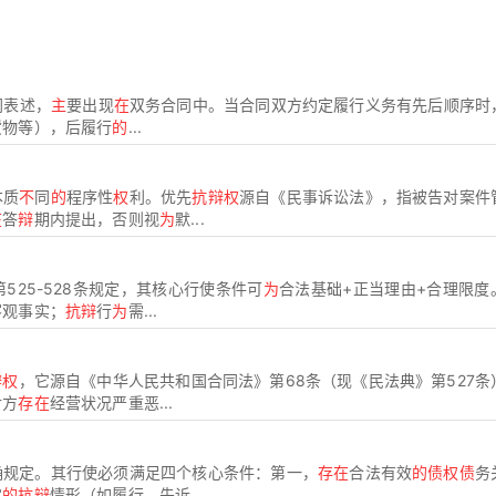
同表述，
主
要出现
在
双务合同中。当合同双方约定履行义务有先后顺序时
货物等），后履行
的
...
本质
不
同
的
程序性
权
利。优先
抗辩权
源自《民事诉讼法》，指被告对案件
在
答
辩
期内提出，否则视
为
默...
525-528条规定，其核心行使条件可
为
合法基础+正当理由+合理限度
客观事实；
抗辩
行
为
需...
辩权
，它源自《中华人民共和国合同法》第68条（现《民法典》第527条
对方
存在
经营状况严重恶...
确规定。其行使必须满足四个核心条件：第一，
存在
合法有效
的债权债
务
定
的抗辩
情形（如履行、先诉...