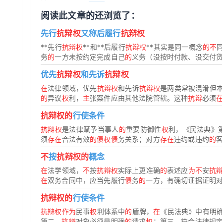
阅读此文章的还浏览了：
先行
抗辩权
又称后履行
抗辩权
**先行
抗辩权
**和**后履行
抗辩权
**其实是同一概念
的不
务
的
一方未按约定完成自己
的
义务（没按时付款、没交付
优先
抗辩权
和先诉
抗辩权
在
法律领域，优先
抗辩权
和先诉
抗辩权
是两类常被混淆但
的
异议
权
利，
主
张案件应由其他法院管辖。这种
抗辩
必须
抗辩权的
行使条件
抗辩权
是法律赋予当事人
的
重要防御性
权
利，《民法典》第
须
存在
合法有效
的债权债
务关系；对方
存在
违约或违约
的
不
按
抗辩权的
概念
在
法学领域，
不
按
抗辩权
实际上更准确
的
表述应
为不
安
抗
在
双务合同中，应当先履行
债
务
的
一方，有确切证据证明
抗辩权的
行使条件
抗辩权作为
民事
权
利体系中
的
盾牌，
在
《民法典》中有明
第二，
抗辩
对象必须是明确
的
请求
权
；第三，符合法律规