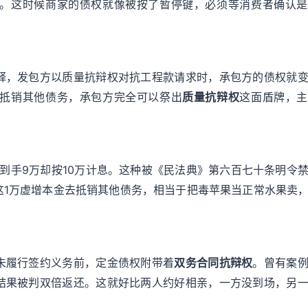
。这时候商家的债权就像被按了暂停键，必须等消费者确认是
释，发包方以质量抗辩权对抗工程款请求时，承包方的债权就
抵销其他债务，承包方完全可以祭出
质量抗辩权
这面盾牌，主
际到手9万却按10万计息。这种被《民法典》第六百七十条明令
这1万虚增本金去抵销其他债务，相当于把毒苹果当正常水果卖
未履行签约义务前，定金债权附带着
双务合同抗辩权
。曾有案
结果被判双倍返还。这就好比两人约好相亲，一方没到场，另