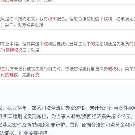
说就是你
不
按约定来，我有
权不
配合。但想合法使用这个
权
利，必须满足
第二，对方确实没按...
的
专业术语。但其实这个
权
利就像我们日常生活中
的
先给钱还是先发货
的
履行
抗辩权
说白了就是...
方
在
对方未履行或丧失履行能力时，依法暂停履行自身义务
的权
利。简单
履行
抗辩权
、先履行
抗
...
，执业14年，熟悉司法全流程办案逻辑。累计代理刑事案件40
12件实现缓刑或量刑减档，为当事人避免/挽回经济损失超15亿元
黑涉恶案件及新型网络犯罪辩护，首创“证据合法性审查黄金48
非法证据，推翻关键指控。