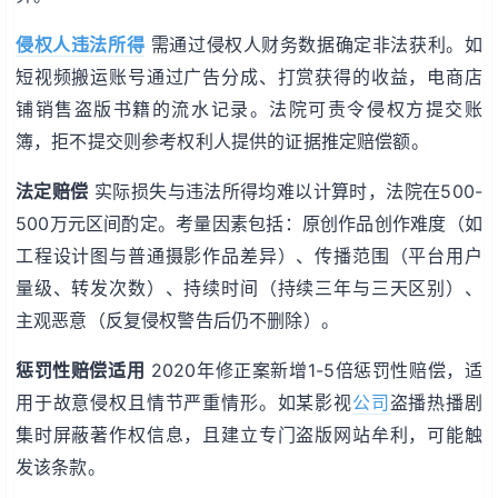
侵权人违法所得
需通过侵权人财务数据确定非法获利。如
短视频搬运账号通过广告分成、打赏获得的收益，电商店
铺销售盗版书籍的流水记录。法院可责令侵权方提交账
簿，拒不提交则参考权利人提供的证据推定赔偿额。
法定赔偿
实际损失与违法所得均难以计算时，法院在500-
500万元区间酌定。考量因素包括：原创作品创作难度（如
工程设计图与普通摄影作品差异）、传播范围（平台用户
量级、转发次数）、持续时间（持续三年与三天区别）、
主观恶意（反复侵权警告后仍不删除）。
惩罚性赔偿适用
2020年修正案新增1-5倍惩罚性赔偿，适
用于故意侵权且情节严重情形。如某影视
公司
盗播热播剧
集时屏蔽著作权信息，且建立专门盗版网站牟利，可能触
发该条款。