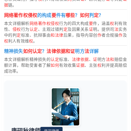
据
链。
网络著作权侵权
的构成
要
件有
哪些
？
如何
判
定
？
本文详细解析
网络著作权侵权
行为的四大构成
要
件，涵盖
权
利有效
性、
侵权
行为
认定
、主观过错判
定
及因果关系
证
明。提供司
法
实务
中的判
定
标准、抗辩事由
和法律
后果，指导内容创
作
者合规操
作
及
权
利人有效维
权
。
精神损失
如何认定
？
法律依据和证
明方
法
详解
本文详细解析精神损失的
认定
标准、
法律依据
、
证
明方
法和
赔偿金
额计算，帮助受害者了解
如何
有效收集
证据
、主张
权
利并提高赔偿
成功率。
唐砚秋律师
资深律师