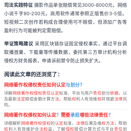
司法实践特征
摄影作品单张赔偿常见3000-8000元，网络
小说千字80-200元，商用软件通常参照正版售价3-5倍。
短视频二次创作若构成合理使用可不赔偿，但添加广告等
盈利行为可能被判定需赔偿。
举证策略建议
采用区块链存证固定侵权事实，通过平台调
取播放量、下载量等传播数据，委托第三方审计机构分析
侵权方财务报表，申请诉前禁令防止损失扩大。
阅读此文章的还浏览了：
网络著作权侵权责任如何认定
与划分？
详解
网络著作权侵权责任认定
标准、平台与用户
责任
划分
依据
，以
及最新
法定
赔偿金额计算方
法
，帮助
权
利人有效维
权
并规避
法律
风
险。
网络著作权侵权如何认定
？
需要
承担
哪些法律责任
？
详细解析
网络著作权侵权
的
认定
标准、
法律
后果及维
权
方
法
，帮助
权
利人有效维护合
法权
益，了解
侵权
赔偿计算方式与平台
责任
划