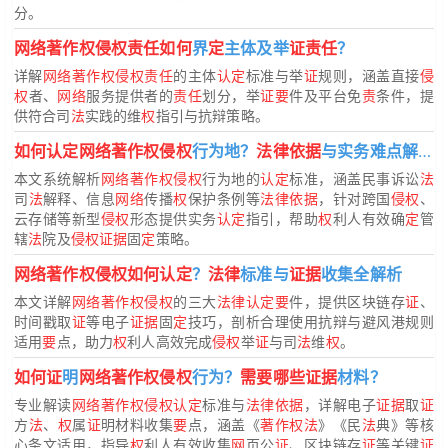
分。
网络著作权侵权责任如何
界
定
主体及举
证责任
？
详解
网络著作权侵权责任
的主体
认定
标准与举
证
规则，涵盖直接
侵
权
者、
网络
服务提供者的
责任
划分，举
证要
件及平台免
责
条件，提
供符合司
法
实践的维
权
指引与抗辩策略。
如何认定网络著作权侵权
行为地？
法律依据
与实务难点解析
本文系统解析
网络著作权侵权
行为地的
认定
标准，涵盖民事诉讼
法
司
法
解释、信息
网络
传播
权
保护条例等
法律依据
，针对跨国
侵权
、
云存储等新型
侵权
形态提供实务
认定
指引，帮助
权
利人有效确
定
管
辖
法
院及
侵权证据
固
定
策略。
网络著作权侵权如何认定
？
法律
标准与
证据
收集全解析
本文详解
网络著作权侵权
的三大
法律认定要
件，提供区块链存
证
、
时间戳取
证
等电子
证据
固
定
技巧，剖析合理使用抗辩与避风港规则
适用
要
点，助力
权
利人高效完成
侵权
举
证
与司
法
维
权
。
如何证
明
网络著作权侵权
行为？
需要哪些证据
材料？
专业解读
网络著作权侵权认定
标准与
法律依据
，详解电子
证据
取
证
方
法
、
权
属
证
明材料收集
要
点，涵盖《
著作权法
》《民
法
典》等核
心条文适用，指导
权
利人有效收集
网
页公
证
、区块链存
证
等关键
证