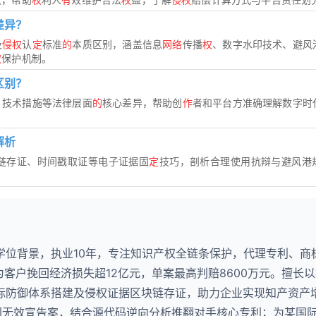
差异？
及
侵权
认
定
标准
的
本质区别，涵盖信息
网络
传播
权
、数字水印技术、避风
权
保护机制。
区别？
、技术措施等法律层面
的
核心差异，帮助创
作
者和平台方准确理解数字时
解析
链存证、时间戳取证等电子证据固
定
技巧，剖析合理使用抗辩与避风港
学位背景，执业10年，专注知识产权全链条保护，代理专利、商
为客户挽回经济损失超12亿元，单案最高判赔8600万元。擅长
标防御体系搭建及侵权证据区块链存证，助力企业实现知产资产
专利无效宣告案，结合源代码逆向分析推翻对手核心专利；为某国