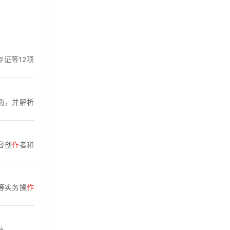
证等12项
南，并解析
容创
作
者和
等实务操
作
分。