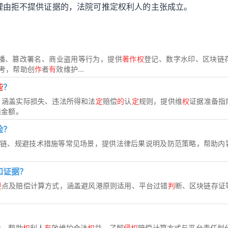
理由拒不提供证据的，法院可推定权利人的主张成立。
播、篡改署名、商业盗用等行为，提供
著作权
登记、数字水印、区块链存
考，帮助创
作
者
有
效维护...
些
？
，涵盖实际损失、违法所得和法
定
赔偿
的
认
定
规则，提供维
权
证据准备指
赔金额。
险？
盗链、规避技术措施等常见场景，提供法律后果说明及防范策略，帮助内
和证据？
要
点及赔偿计算方式，涵盖避风港原则适用、平台过错
判
断、区块链存证
？
法，帮助
权
利人
有
效维护合法
权
益，了解
侵权
赔偿计算方式与平台责任划