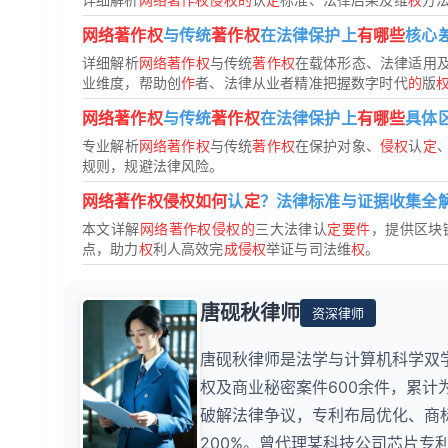
网络著作权
与传统
著作权
在法律保护上
有哪些
核心
详细解析
网络著作权
与传统
著作权
在载体形态、法律适用
业维度，帮助创
作
者、法律从业者精准把握数字时代
的
版
网络著作权
与传统
著作权
在法律保护上
有哪些
具体
专业解析
网络著作权
与传统
著作权
在保护对象、
侵权
认
定
规则，规避法律风险。
网络著作权侵权如何
认
定
？法律标准与证据收集全
本文详解
网络著作权侵权的
三大法律认
定要件
，提供区块
点，助力
权
利人高效完
成侵权
举证与司法维
权
。
唐砚秋律师
资深律师
唐砚秋律师是法学与计算机科学双
权及商业秘密案件600余件，累计
破解法律争议，专利布局优化、商
200%。曾代理某科技公司芯片