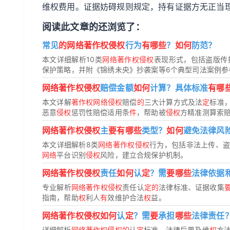
维权费用。证据妨碍规则规定，持有证据方无正当
阅读此文章的还浏览了：
常见
的网络著作权侵权
行为
有哪些
？
如何
防范？
本文详细解析10类
网络著作权侵权
表现形式，包括盗版传
保护策略，并附《锦绣未央》抄袭案等6个典型司法案例参
网络著作权侵权
赔偿金额
如何
计算？具体标准
有哪
本文详解
著作权网络侵权
赔偿
的
三大计算方式及法
定
标准
恶意
侵权
惩罚性赔偿适用条
件
，帮助被
侵权
方精准测算索
网络著作权侵权
主
要有哪些
类型？
如何
避免法律风
本文详细解析8类
网络著作权侵权
行为，包括非法上传、
网络
平台识别
侵权
风险，建立合规保护机制。
网络著作权侵权
责任
如何
认
定
？需
要哪些
法律依据
专业解析
网络著作权侵权
责任认
定的
法律标准、证据收集
指南，帮助
权
利人
有
效维护合法
权
益。
网络著作权侵权如何
认
定
？需
要
承担
哪些
法律责任
详细解析
网络著作权侵权的
认
定
标准、法律后果及维
权
方