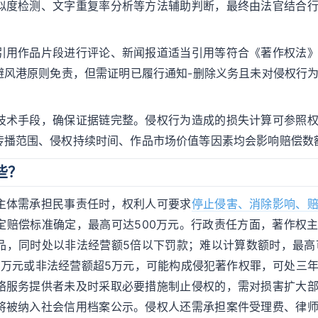
似度检测、文字重复率分析等方法辅助判断，最终由法官结合
引用作品片段进行评论、新闻报道适当引用等符合《著作权法
避风港原则免责，但需证明已履行通知-删除义务且未对侵权行
技术手段，确保证据链完整。侵权行为造成的损失计算可参照
传播范围、侵权持续时间、作品市场价值等因素均会影响赔偿数
些？
主体需承担民事责任时，权利人可要求
停止侵害、消除影响、
定赔偿标准确定，最高可达500万元。行政责任方面，著作权
品，同时处以非法经营额5倍以下罚款；难以计算数额时，最高
3万元或非法经营额超5万元，可能构成侵犯著作权罪，可处三
络服务提供者未及时采取必要措施制止侵权的，需对损害扩大
将被纳入社会信用档案公示。侵权人还需承担案件受理费、律