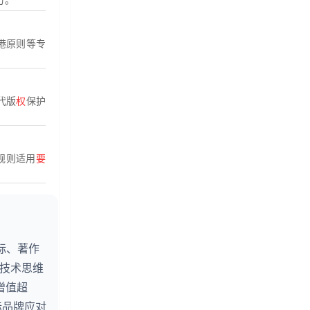
港原则等专
代版
权
保护
规则适用
要
标、著作
以技术思维
增值超
际品牌应对