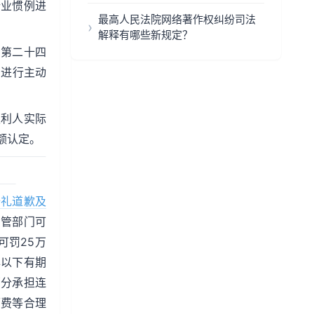
行业惯例进
最高人民法院网络著作权纠纷司法
解释有哪些新规定？
》第二十四
为进行主动
权利人实际
额认定。
赔礼道歉及
主管部门可
可罚25万
年以下有期
部分承担连
师费等合理