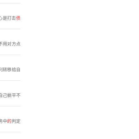
核心是打击
债
不用对方点
利转移给自
自己躺平不
务中
的
判定