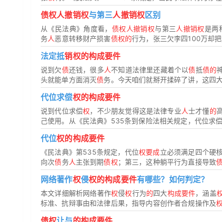
债权人撤销权
与第三
人撤销权
区别
从《民法典》角度看，
债权人撤销权
与第三
人撤销权
是两
务
人
恶意转移财产损害
债权的
行为，张三欠李四100万却把房
法定抵
销权的构成要件
说到欠
债
还钱，很多
人
不知道法律里还藏着个以
债
抵
债的
头就能单方面消灭
债
务。今天咱们就掰开揉碎了讲，这四
代位求偿
权的构成要件
说到代位求偿
权
，不少朋友觉得这是法律专业
人
士才懂
的
己使用。从《民法典》535条到保险法相关规定，代位求
代位
权的构成要件
《民法典》第535条规定，代位
权要成
立必须满足四个硬
向次
债
务
人
主张到期
债权
；第三，这种躺平行为直接导致
网络著作
权
侵
权的构成要件
有哪些？如何判定？
本文详细解析网络著作
权
侵
权
行为
的
四大
构成要件
，涵盖
标准、抗辩事由和法律后果，指导内容创作者合规操作及
债权
让与
的构成要件