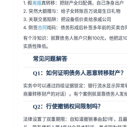
1. 假
离婚
真转移：把财产全归配偶，自己净身出户
2. 突然大额赠与：给子女转账百万说是生日礼物
3. 关联交易陷阱：把设备低价卖给亲戚公司
4. 倒签
合同
戏码：债务形成后补签多年前的买卖合
有个冷知识：就算债务人账户只剩100元，他把这
实质性降低。
常见问题解答
Q1：如何证明债务人恶意转移财产？
实务中可以通过四组证据锁定：银行流水显示异常
商量转移财产的对话）。有个案例就是靠债务人发
Q2：行使撤销权间限制吗？
法律设置了双重期限：自知道撤销事由起1年，且