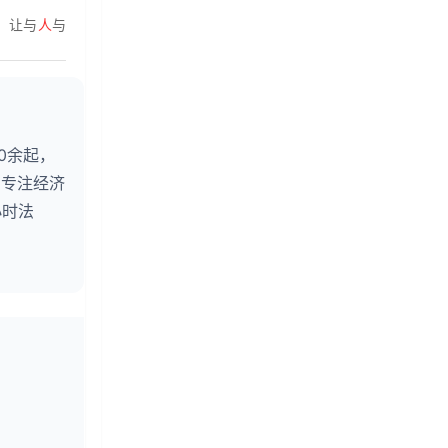
，让与
人
与
0余起，
。专注经济
小时法