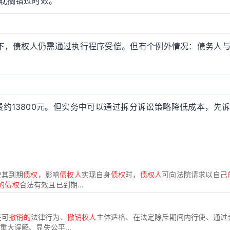
递耽搁错过时效。
下，债权人仍需通过执行程序受偿。但有个例外情况：债务人
费约13800元。但实务中可以通过拆分诉讼策略降低成本，先
使其到期
债权
，影响
债权人
实现自身
债权
时，
债权人
可向法院请求以自己
的债权
合法有效且已到期...
在可
撤销的
法律行为、
撤销权人
主体适格、在法定除斥期间内行使、通过
重大误解、显失公平...