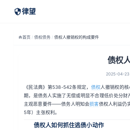
律望
首页
/
债权债务
/
债权人撤销权的构成要件
债权
2025-04-23
《民法典》第538-542条规定，
债权
人撤销权的核
期，是债务人实施了无偿或明显不合理低价处分财
主观恶意要件——债务人明知会
损害
债权人利益仍
5年）主张权利。
债权人如何抓住逃债小动作