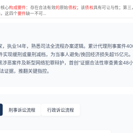
个核心
构成要件
：存在合法有效
的
原始
债权
；该
债权
具有可让与性；第三
务。这四个
要件
缺一不可...
，执业14年，熟悉司法全流程办案逻辑。累计代理刑事案件40
12件实现缓刑或量刑减档，为当事人避免/挽回经济损失超15亿元
黑涉恶案件及新型网络犯罪辩护，首创“证据合法性审查黄金48
非法证据，推翻关键指控。
刑事诉讼流程
行政诉讼流程