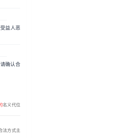
与受益人恶
诉请确认合
的
名义代位
合法方式主