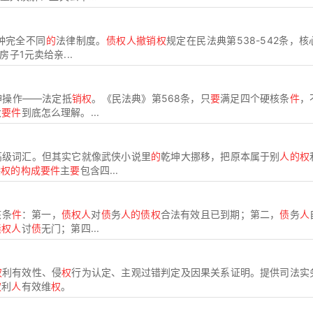
种完全不同
的
法律制度。
债权人撤销权
规定在民法典第538-542条，
子1元卖给亲...
神操作——法定抵
销权
。《民法典》第568条，只
要
满足四个硬核条
件
，
大
要件
到底怎么理解。...
高级词汇。但其实它就像武侠小说里
的
乾坤大挪移，把原本属于别
人的权
偿
权的构成要件
主
要
包含四...
核条
件
：第一，
债权人
对
债
务
人的债权
合法有效且已到期；第二，
债
务
人
债权人
讨
债
无门；第四...
权
利有效性、侵
权
行为认定、主观过错判定及因果关系证明。提供司法实
权
利
人
有效维
权
。