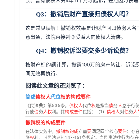
长。曾有债权人第4年11个月才起诉，差点因为快
Q3：撤销后财产直接归债权人吗？
这是常见误解！撤销权效果是让财产回归债务人名
意串通，法院直接判令受益人向债权人清偿。
Q4：撤销权诉讼要交多少诉讼费？
按财产标的额计算，撤销100万的房产转让，诉讼
同无效再执行。
阅读此文章的还浏览了：
简述
债权人
代位
权的构成要件
《民法典》第535条，
债权人
代位
权
是指当
债
务
人
怠于行
行使
债
务
人权
利。其
构成要件
包括：（1）
债权人
对
债
务
人
撤销权的构成要件
在法律实务中，
撤销权的成
立需
要
满足四个核心
要件
：存
张
权
利。《民法典》147-151条规定，当民事法律行为存在