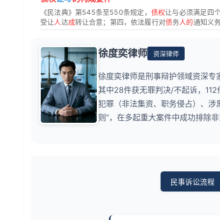
《民法典》第545条至550条规定，
债权
让与必须满足四
受让
人
达
成
转让合意；第四，依法履行对
债
务
人的
通知义
徐度奕律师
资深律师
徐度奕律师是刑事辩护领域资深专家
其中28件获无罪判决/不起诉，1
犯罪（非法集资、职务侵占）、涉
则”，在多起重大案件中成功排除
民事诉讼流程