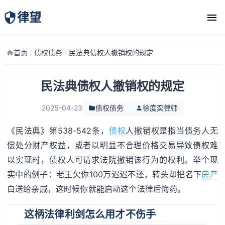
律望
律师团队
首页
/
债权债务
/
民法典债权人撤销权的规定
民法典债权人撤销权的规定
2025-04-23
债权债务
徐度奕律师
《民法典》第538-542条，
债权
人撤销权是指当债务人无
偿处分财产权益，或者以明显不合理价格交易导致债权难
以实现时，债权人可请求法院撤销该行为的权利。举个现
实中的例子：老王欠你100万迟迟不还，转头却把名下
房产
白送给亲戚，这时候你就能启动这个法律后悔药。
这柄法律利剑怎么用才不伤手