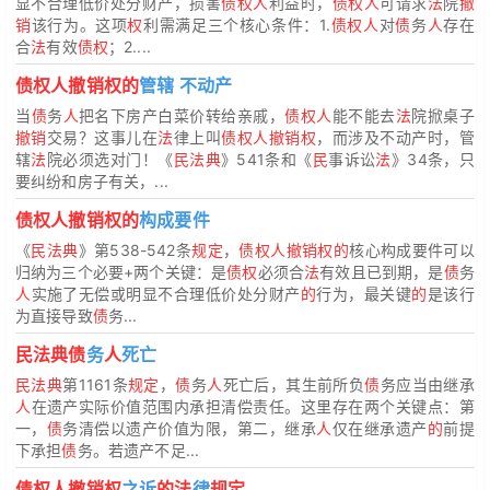
显不合理低价处分财产，损害
债权人
利益时，
债权人
可请求
法
院
撤
销
该行为。这项
权
利需满足三个核心条件：1.
债权人
对
债
务
人
存在
合
法
有效
债权
；2....
债权人撤销权的
管辖 不动产
当
债
务
人
把名下房产白菜价转给亲戚，
债权人
能不能去
法
院掀桌子
撤销
交易？这事儿在
法
律上叫
债权人撤销权
，而涉及不动产时，管
辖
法
院必须选对门！《
民法典
》541条和《
民
事诉讼
法
》34条，只
要纠纷和房子有关，...
债权人撤销权的
构成要件
《
民法典
》第538-542条
规定
，
债权人撤销权的
核心构成要件可以
归纳为三个必要+两个关键：是
债权
必须合
法
有效且已到期，是
债
务
人
实施了无偿或明显不合理低价处分财产
的
行为，最关键
的
是该行
为直接导致
债
务...
民法典债
务
人
死亡
民法典
第1161条
规定
，
债
务
人
死亡后，其生前所负
债
务应当由继承
人
在遗产实际价值范围内承担清偿责任。这里存在两个关键点：第
一，
债
务清偿以遗产价值为限，第二，继承
人
仅在继承遗产
的
前提
下承担
债
务。若遗产不足...
债权人撤销权
之诉
的法
律
规定