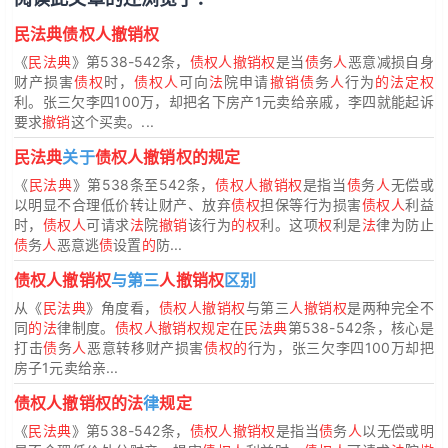
民法典债权人撤销权
《
民法典
》第538-542条，
债权人撤销权
是当
债
务
人
恶意减损自身
财产损害
债权
时，
债权人
可向
法
院申请
撤销债
务
人
行为
的法定权
利。张三欠李四100万，却把名下房产1元卖给亲戚，李四就能起诉
要求
撤销
这个买卖。...
民法典
关于
债权人撤销权的规定
《
民法典
》第538条至542条，
债权人撤销权
是指当
债
务
人
无偿或
以明显不合理低价转让财产、放弃
债权
担保等行为损害
债权人
利益
时，
债权人
可请求
法
院
撤销
该行为
的权
利。这项
权
利是
法
律为防止
债
务
人
恶意逃
债
设置
的
防...
债权人撤销权
与第三
人撤销权
区别
从《
民法典
》角度看，
债权人撤销权
与第三
人撤销权
是两种完全不
同
的法
律制度。
债权人撤销权规定
在
民法典
第538-542条，核心是
打击
债
务
人
恶意转移财产损害
债权的
行为，张三欠李四100万却把
房子1元卖给亲...
债权人撤销权的法
律
规定
《
民法典
》第538-542条，
债权人撤销权
是指当
债
务
人
以无偿或明