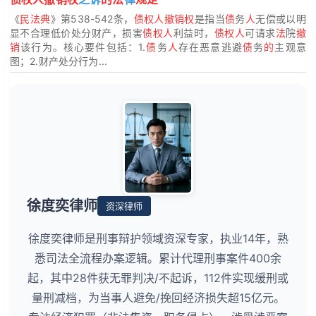
《
民法典
》第538-542条，
债权人撤销权
是指当
债
务
人
无偿或以明
显不合理低价处分财产，损害
债权人
利益时，
债权人
可请求
法
院
撤
销
该行为。核心要件包括：1.
债
务
人
存在恶意逃避
债
务
的
主观意
图；2.财产处分行为...
徐度奕律师
资深律师
徐度奕律师是刑事辩护领域资深专家，执业14年，熟
悉司法全流程办案逻辑。累计代理刑事案件400余
起，其中28件获无罪判决/不起诉，112件实现缓刑或
量刑减档，为当事人避免/挽回经济损失超15亿元。