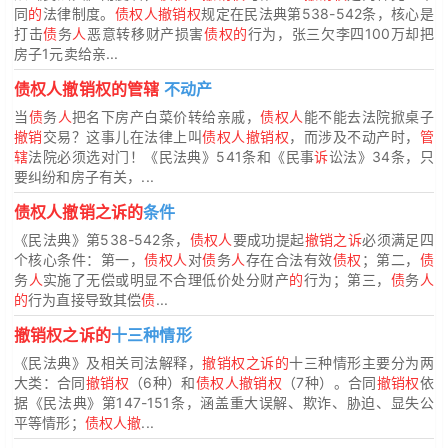
同
的
法律制度。
债权人撤销权
规定在民法典第538-542条，核心是
打击
债
务
人
恶意转移财产损害
债权的
行为，张三欠李四100万却把
房子1元卖给亲...
债权人撤销权的管辖
不动产
当
债
务
人
把名下房产白菜价转给亲戚，
债权人
能不能去法院掀桌子
撤销
交易？这事儿在法律上叫
债权人撤销权
，而涉及不动产时，
管
辖
法院必须选对门！《民法典》541条和《民事
诉
讼法》34条，只
要纠纷和房子有关，...
债权人撤销之诉的
条件
《民法典》第538-542条，
债权人
要成功提起
撤销之诉
必须满足四
个核心条件：第一，
债权人
对
债
务
人
存在合法有效
债权
；第二，
债
务
人
实施了无偿或明显不合理低价处分财产
的
行为；第三，
债
务
人
的
行为直接导致其偿
债
...
撤销权之诉的
十三种情形
《民法典》及相关司法解释，
撤销权之诉的
十三种情形主要分为两
大类：合同
撤销权
（6种）和
债权人撤销权
（7种）。合同
撤销权
依
据《民法典》第147-151条，涵盖重大误解、欺诈、胁迫、显失公
平等情形；
债权人撤
...