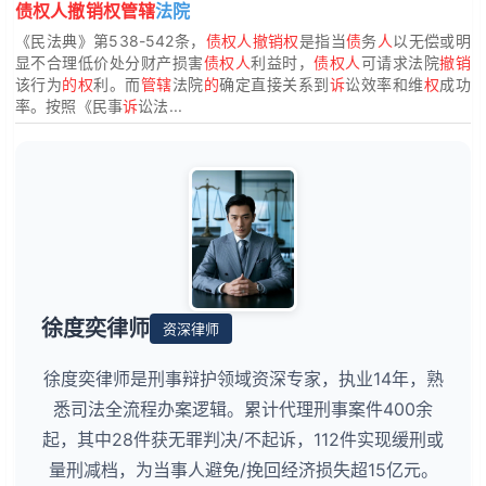
债权人撤销权管辖
法院
《民法典》第538-542条，
债权人撤销权
是指当
债
务
人
以无偿或明
显不合理低价处分财产损害
债权人
利益时，
债权人
可请求法院
撤销
该行为
的权
利。而
管辖
法院
的
确定直接关系到
诉
讼效率和维
权
成功
率。按照《民事
诉
讼法...
徐度奕律师
资深律师
徐度奕律师是刑事辩护领域资深专家，执业14年，熟
悉司法全流程办案逻辑。累计代理刑事案件400余
起，其中28件获无罪判决/不起诉，112件实现缓刑或
量刑减档，为当事人避免/挽回经济损失超15亿元。