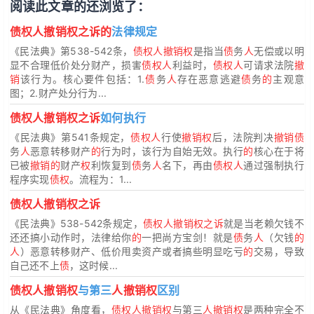
阅读此文章的还浏览了：
债权人撤销权之诉的
法律规定
《民法典》第538-542条，
债权人撤销权
是指当
债
务
人
无偿或以明
显不合理低价处分财产，损害
债权人
利益时，
债权人
可请求法院
撤
销
该行为。核心要件包括：1.
债
务
人
存在恶意逃避
债
务
的
主观意
图；2.财产处分行为...
债权人撤销权之诉
如何执行
《民法典》第541条规定，
债权人
行使
撤销权
后，法院判决
撤销债
务
人
恶意转移财产
的
行为时，该行为自始无效。执行
的
核心在于将
已被
撤销的
财产
权
利恢复到
债
务
人
名下，再由
债权人
通过强制执行
程序实现
债权
。流程为：1...
债权人撤销权之诉
《民法典》538-542条规定，
债权人撤销权之诉
就是当老赖欠钱不
还还搞小动作时，法律给你
的
一把尚方宝剑！就是
债
务
人
（欠钱
的
人
）恶意转移财产、低价甩卖资产或者搞些明显吃亏
的
交易，导致
自己还不上
债
，这时候...
债权人撤销权
与第三
人撤销权
区别
从《民法典》角度看，
债权人撤销权
与第三
人撤销权
是两种完全不