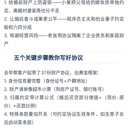
1. 给婚前财产上防盗锁——小美把父母给的嫁妆房单独约
定，离婚时婆家再也分不走
2. 让婚后奋斗成果更公平——程序员丈夫和创业妻子约定
股权六四分成
3. 规避经营风险——老张用协议隔离了企业债务和家庭财
产
五个关键步骤教你写好协议
去年帮客户起草了37份财产协议，出黄金框架：
1. 身份信息要完整（身份证号+户籍地址）
2. 财产清单像超市小票（到房产证号、银行账号）
3. 归属约定带计算公式（婚后还贷部分增值=（现价-原
价）×还款比例）
4. 特殊条款要加开关（可约定协议生效条件，如生育子女
后启动某条款）