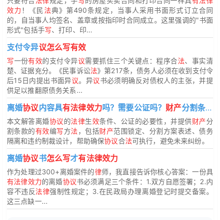
只要符合
法律
规定，手
写
的房屋买卖合同和打印合同一样具
有法律
效力
！《民
法
典》第490条规定，当事人采用书面形式订立合同
的，自当事人均签名、盖章或按指印时合同成立。这里强调的"书面
形式"包括手
写
、打印、印...
支付令异
议怎么写有效
写
一份
有效
的支付令异
议
需要抓住三个关键点：程序合
法
、事实清
楚、证据充分。《民事诉讼
法
》第217条，债务人必须在收到支付令
后15日内提出书面异
议
。异
议
书必须明确反对债权人的主张，并提
供足以推翻原债务关系...
离婚
协议
内容具
有法律效力
吗？需要公证吗？
财产
分割条款
本文解答离婚
协议
的
法律
生
效
条件、公证的必要性，并提供
财产
分
割条款的
有效
编
写
方
法
，包括
财产
范围锁定、分割方案表述、债务
隔离和违约制裁设计，帮助确保
协议
合
法
可执行，避免未来纠纷。
离婚
协议
书
怎么写
才
有法律效力
作为处理过300+离婚案件的
律
师，我直接告诉你核心答案：一份具
有法律效力
的离婚
协议
书必须满足三个条件：1.双方自愿签署；2.内
容不违反
法律
强制性规定；3.在民政局办理离婚登记时提交备案。
这三点缺一...