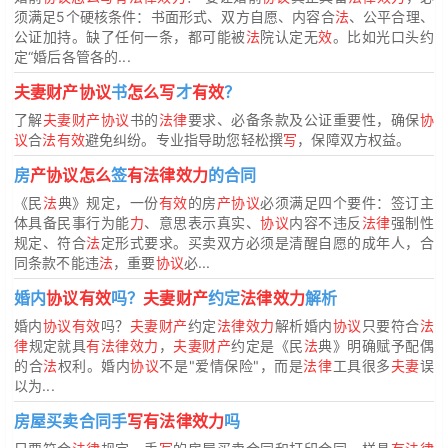
须满足5个硬核条件：书面形式、双方自愿、内容合
法
、公平合理、
公证加持。缺了任何一条，都可能被
法
院认定无
效
。比如光口头约
定“婚后各管各的...
夫妻财产协议
书
怎么写
才
有效
？
了解
夫妻财产协议
书的
法律
要求、必备条款及公证重要性，确保
协
议
合
法有效
避免纠纷。专业指导助您轻松撰
写
，保障双方权益。
房
产协议怎么
签
有法律效力
的合同
《民
法
典》规定，一份
有效
的房
产协议
必须满足四个要件：签订主
体具备民事行为能
力
、意思表示真实、
协议
内容不违反
法律
强制性
规定、符合
法
定形式要求。买卖双方必须是清醒自愿的成年人，合
同条款不能违
法
，重要
协议
必...
婚内
协议有效
吗？
夫妻财产
约定
法律效力
解析
婚内
协议有效
吗？
夫妻财产
约定
法律效力
解析婚内
协议
只要符合
法
律
规定就具
有法律效力
，
夫妻财产
约定是《民
法
典》明确赋予配偶
的合
法
权利。婚内
协议
不是"爱情保险"，而是
法律
工具很多
夫妻
误
以为...
房屋买卖合同手
写有法律效力
吗