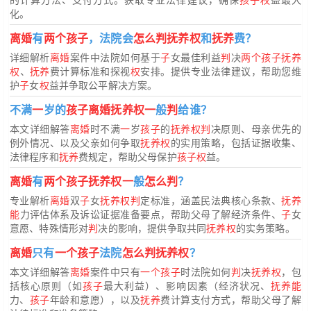
化。
离婚
有
两个孩子
，法院会
怎么判抚养权
和
抚养
费？
详细解析
离婚
案件中法院如何基于
子
女最佳利益
判
决
两个孩子抚养
权
、
抚养
费计算标准和探视
权
安排。提供专业法律建议，帮助您维
护
子
女
权
益并争取公平解决方案。
不满
一
岁的
孩子离婚抚养权一
般
判
给谁？
本文详细解答
离婚
时不满
一
岁
孩子
的
抚养权判
决原则、母亲优先的
例外情况、以及父亲如何争取
抚养权
的实用策略，包括证据收集、
法律程序和
抚养
费规定，帮助父母保护
孩子权
益。
离婚
有
两个孩子抚养权一
般
怎么判
？
专业解析
离婚
双
子
女
抚养权判
定标准，涵盖民法典核心条款、
抚养
能
力评估体系及诉讼证据准备要点，帮助父母了解经济条件、
子
女
意愿、特殊情形对
判
决的影响，提供争取共同
抚养权
的实务策略。
离婚
只有
一个孩子
法院
怎么判抚养权
？
本文详细解答
离婚
案件中只有
一个孩子
时法院如何
判
决
抚养权
，包
括核心原则（如
孩子
最大利益）、影响因素（经济状况、
抚养能
力、
孩子
年龄和意愿），以及
抚养
费计算支付方式，帮助父母了解