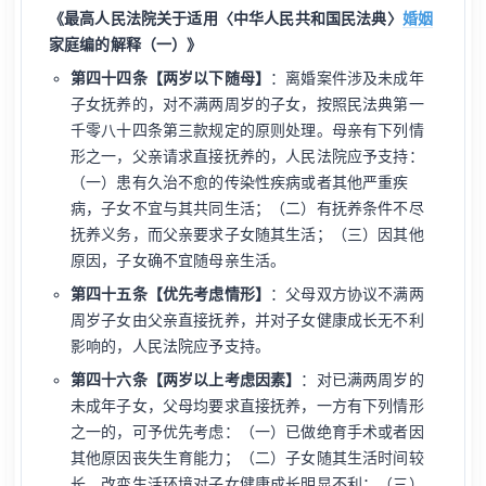
《最高人民法院关于适用〈中华人民共和国民法典〉
婚姻
家庭编的解释（一）》
第四十四条【两岁以下随母】
：离婚案件涉及未成年
子女抚养的，对不满两周岁的子女，按照民法典第一
千零八十四条第三款规定的原则处理。母亲有下列情
形之一，父亲请求直接抚养的，人民法院应予支持：
（一）患有久治不愈的传染性疾病或者其他严重疾
病，子女不宜与其共同生活；（二）有抚养条件不尽
抚养义务，而父亲要求子女随其生活；（三）因其他
原因，子女确不宜随母亲生活。
第四十五条【优先考虑情形】
：父母双方协议不满两
周岁子女由父亲直接抚养，并对子女健康成长无不利
影响的，人民法院应予支持。
第四十六条【两岁以上考虑因素】
：对已满两周岁的
未成年子女，父母均要求直接抚养，一方有下列情形
之一的，可予优先考虑：（一）已做绝育手术或者因
其他原因丧失生育能力；（二）子女随其生活时间较
长，改变生活环境对子女健康成长明显不利；（三）