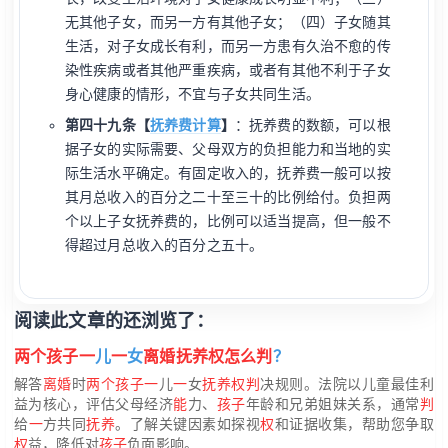
无其他子女，而另一方有其他子女；（四）子女随其
生活，对子女成长有利，而另一方患有久治不愈的传
染性疾病或者其他严重疾病，或者有其他不利于子女
身心健康的情形，不宜与子女共同生活。
第四十九条【
抚养费计算
】
：抚养费的数额，可以根
据子女的实际需要、父母双方的负担能力和当地的实
际生活水平确定。有固定收入的，抚养费一般可以按
其月总收入的百分之二十至三十的比例给付。负担两
个以上子女抚养费的，比例可以适当提高，但一般不
得超过月总收入的百分之五十。
阅读此文章的还浏览了：
两个孩子一
儿
一
女
离婚抚养权怎么判
？
解答
离婚
时
两个孩子一
儿
一
女
抚养权判
决规则。法院以儿童最佳利
益为核心，评估父母经济
能
力、
孩子
年龄和兄弟姐妹关系，通常
判
给
一
方共同
抚养
。了解关键因素如探视
权
和证据收集，帮助您争取
权
益，降低对
孩子
负面影响。