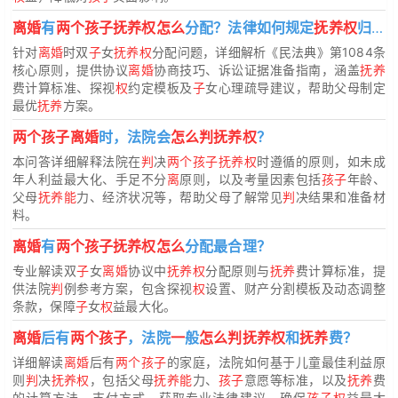
离婚
有
两个孩子抚养权怎么
分配？法律如何规定
抚养权
归属
针对
离婚
时双
子
女
抚养权
分配问题，详细解析《民法典》第1084条
核心原则，提供协议
离婚
协商技巧、诉讼证据准备指南，涵盖
抚养
费计算标准、探视
权
约定模板及
子
女心理疏导建议，帮助父母制定
最优
抚养
方案。
两个孩子离婚
时，法院会
怎么判抚养权
？
本问答详细解释法院在
判
决
两个孩子抚养权
时遵循的原则，如未成
年人利益最大化、手足不分
离
原则，以及考量因素包括
孩子
年龄、
父母
抚养能
力、经济状况等，帮助父母了解常见
判
决结果和准备材
料。
离婚
有
两个孩子抚养权怎么
分配最合理？
专业解读双
子
女
离婚
协议中
抚养权
分配原则与
抚养
费计算标准，提
供法院
判
例参考方案，包含探视
权
设置、财产分割模板及动态调整
条款，保障
子
女
权
益最大化。
离婚
后有
两个孩子
，法院
一
般
怎么判抚养权
和
抚养
费？
详细解读
离婚
后有
两个孩子
的家庭，法院如何基于儿童最佳利益原
则
判
决
抚养权
，包括父母
抚养能
力、
孩子
意愿等标准，以及
抚养
费
的计算方法、支付方式。获取专业法律建议，确保
孩子权
益最大