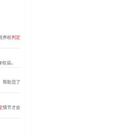
抚养权
判定
身权益。
。帮助您了
定
情节才会