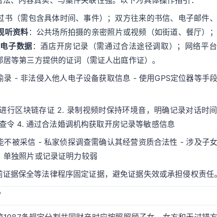
合法、内容真实、与案件关联性强。以下为具体操作指引：
过书（需包含具体时间、事件）；双方往来的书信、电子邮件
视听资料
：公共场所拍摄的亲密照片或视频（如街道、餐厅）
-
电子数据
：酒店开房记录（需通过合法途径调取）；网络平台
邻居等第三方提供的证词（需证人出庭作证）。
录 - 非法侵入他人电子设备获取信息 - 使用GPS定位器等手
具进行区块链存证 2. 录制视频时保持环境音，明确记录对话时
查令 4. 通过合法婚调机构获取开房记录等敏感信息
不被采信 - 私家侦探调查需确认其经营资质合法性 - 涉及子
链，单独照片或记录证明力较弱
前证据保全等法律程序固定证据，避免证据失效或承担侵权责任
？