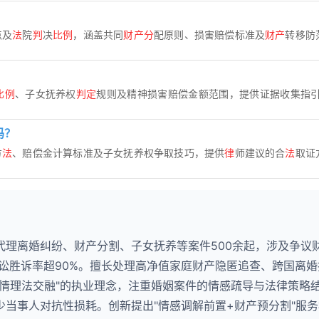
点及
法
院
判
决
比例
，涵盖共同
财产分
配原则、损害赔偿标准及
财产
转移防
比例
、子女抚养权
判定
规则及精神损害赔偿金额范围，提供证据收集指引和
吗？
方
法
、赔偿金计算标准及子女抚养权争取技巧，提供
律
师建议的合
法
取证
代理离婚纠纷、财产分割、子女抚养等案件500余起，涉及争议
诉讼胜诉率超90%。擅长处理高净值家庭财产隐匿追查、跨国离
"情理法交融"的执业理念，注重婚姻案件的情感疏导与法律策略
当事人对抗性损耗。创新提出"情感调解前置+财产预分割"服