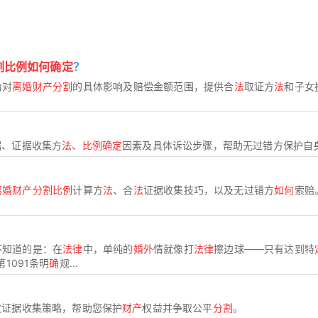
割比例如何确定
？
为对
离婚财产分割
的具体影响及赔偿金额范围，提供合
法
取证方
法
和子女
据、证据收集方
法
、
比例确定
因素及具体诉讼步骤，帮助无过错方保护自
离婚财产分割比例
计算方
法
、合
法
证据收集技巧，以及无过错方
如何
索赔
不知道的是：在
法律
中，单纯的
婚外
情就像打
法律
擦边球——只有达到特
1091条明
确
规...
效证据收集策略，帮助您保护
财产
权益并争取公平
分割
。