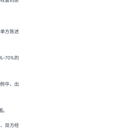
方权益的原
：
或单方陈述
-70%的
案例中，出
围。
间、双方经