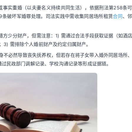
或事实重婚（以夫妻名义持续共同生活），依据刑法第258条
59条破坏军婚罪处理。司法实践中需收集同居场所租赁
合同
、
错方少分财产，但需注意：1) 需通过合法手段获取证据（如酒
%；3) 需排除个人婚前财产及约定归属财产。
本身不必然导致丧失抚养权，但若存在将子女带入婚外同居场所
通过民政部门调解记录、学校沟通记录等形成证据链。