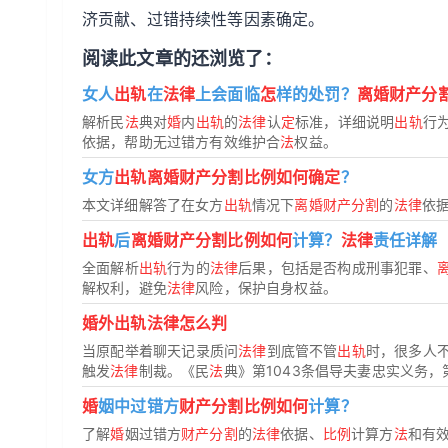
济贡献、过错持续性等因素确定。
阅读此文章的还浏览了：
女人
出轨
在
法律
上会面临
怎
样的处罚？
离婚财产分
解析民
法
典对
婚
内
出轨
的
法律
认
定
标准，详细说明
出轨
行
依据，帮助无过错方有效维护合
法
权益。
女方
出轨离婚财产分割比例如何确定
？
本文详细解答了在女方
出轨
情况下
离婚财产分割
的
法律
依
出轨
后
离婚财产分割比例如何
计算？
法律
责任详解
全面解析
出轨
行为的
法律
后果，包括是否构成刑事犯罪、
解权利，避免
法律
风险，保护自身权益。
婚外出轨法律怎么判
当原配举着聊天记录质问
法律
到底管不管
出轨
时，很多人
触发
法律
制裁。《民
法
典》第1043条倡导夫妻忠实义务，第
婚
姻中过错方
财产分割比例如何
计算？
了解
婚
姻过错方
财产分割
的
法律
依据、
比例
计算方
法
和有