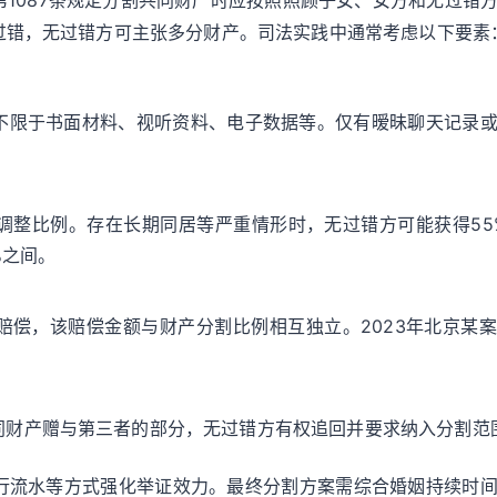
1087条规定分割共同财产时应按照照顾子女、女方和无过错
过错，无过错方可主张多分财产。司法实践中通常考虑以下要素
不限于书面材料、视听资料、电子数据等。仅有暧昧聊天记录
整比例。存在长期同居等严重情形时，无过错方可能获得55%
%之间。
赔偿，该赔偿金额与财产分割比例相互独立。2023年北京某
同财产赠与第三者的部分，无过错方有权追回并要求纳入分割范
行流水等方式强化举证效力。最终分割方案需综合婚姻持续时