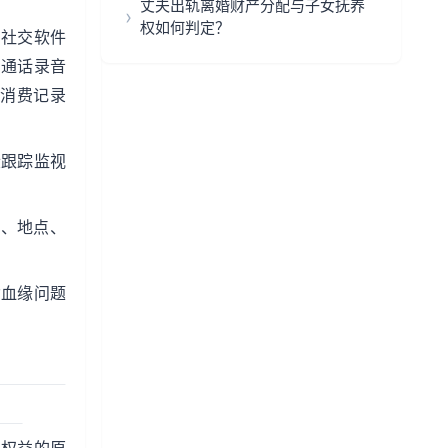
丈夫出轨离婚财产分配与子女抚养
权如何判定？
、社交软件
；通话录音
消费记录
段跟踪监视
间、地点、
女血缘问题
。