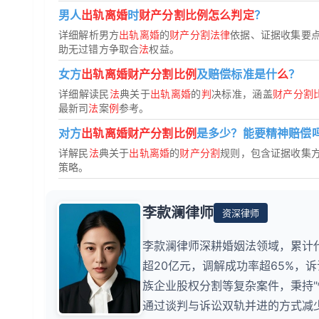
男人
出轨离婚
时
财产分割比例怎么判定
？
详细解析男方
出轨离婚
的
财产分割法律
依据、证据收集要
助无过错方争取合
法
权益。
女方
出轨离婚财产分割比例
及赔偿标准是什
么
？
详细解读民
法
典关于
出轨离婚
的
判
决标准，涵盖
财产分割
最新司
法
案
例
参考。
对方
出轨离婚财产分割比例
是多少？能要精神赔偿
详解民
法
典关于
出轨离婚
的
财产分割
规则，包含证据收集
策略。
李款澜律师
资深律师
李款澜律师深耕婚姻法领域，累计
超20亿元，调解成功率超65%，
族企业股权分割等复杂案件，秉持
通过谈判与诉讼双轨并进的方式减少