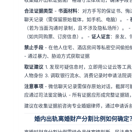
收集婚外出轨证据需严格遵守法律规范，确保手段
合法证据类型
-
书面材料
：对方手写的保证书、悔
聊天记录（需保留原始载体，如手机、电脑）。 -
（若为当面沟通时录制，且不涉及隐私场所）。 
（如共同购票、订房信息）。 -
证人证言
：亲友、
禁止手段
- 在他人住宅、酒店房间等私密空间偷拍偷
- 通过暴力、胁迫方式获取证据
取证建议
1. 发现可疑信息时，立即用公证云等工
人物身份 3. 调取银行流水、消费记录时申请法院调
注意事项
- 微信聊天记录需保存原始对话，截屏可能
应通过司法鉴定确认 - 所有证据应形成完整证据
建议在收集证据前咨询专业婚姻律师，通过申请诉
婚内出轨离婚财产分割比例如何确定