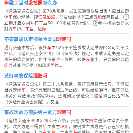
车
碰
了
当时
没拍照
怎么办
《道路交通安全法》第70条规定，发生交通事故后当事人应当立即
停
车
保护现场。即使
没拍照
，只要做到以下三点就
能
保障权益：①
立刻开启双闪并在
车
后50-100米放置警示牌；②用手机录音记录
对方
车
牌、
车
型、碰
撞
...
不签事故认定书保险公司
理赔吗
遇到交通事故后，很多
车
主纠结于不签事故认定书保险公司会不会
拒
赔
。《道路交通安全法》和《保险法》规定，事故认定书是认定
责任的重要依据，但并不是唯一依据！即使
没
签字，只要保险公司
能
通过其他证据（如现场
照
片...
黄灯事故保险
理赔吗
《道路交通安全法》第三十八条规定，黄灯表示警示信号，
车
辆应
当减速停
车
。黄灯亮起时已越过停止线，可以继续通行。但在司法
抢黄灯导致事故的案例中，法院判决保险公司
赔
偿的占比达72%
（保险行业协会数据）。交强...
事故次责方需要给主责方
理赔吗
《道路交通安全法》第七十六条，交通事故
赔
偿遵循过错责任原
则。次责方是否需要给主责方
理赔
，关键看主责方是否存在实际损
失。举个例子：若两
车
相
撞
，主责方
车
辆受损，次责方确实需要按