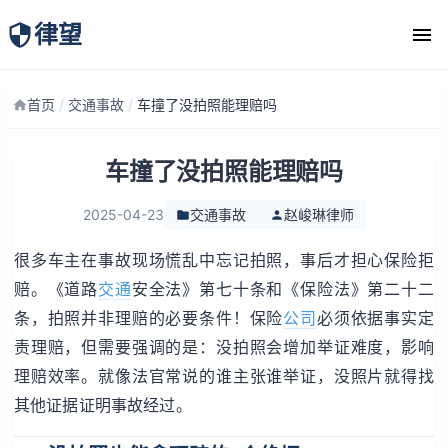
律望
律师团队
首页
/
交通事故
/
车撞了没拍照能理赔吗
车撞了没拍照能理赔吗
2025-04-23
交通事故
赵峻琳律师
很多车主在事故现场慌乱中忘记拍照，事后才担心保险拒
赔。《道路
交通
安全法》第七十条和《保险法》第二十二
条，拍照并非理赔的必要条件！保险
公司
必须依据事实定
责理赔，但需要强调的是：没拍照会增加举证难度，影响
理赔效率。就像法官常说的谁主张谁举证，没照片就得找
其他证据证明事故经过。