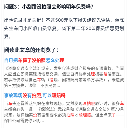
问题3：小刮蹭没拍照会影响明年保费吗？
出险记录才是关键！不过500元以下损失建议先评估，像陈
先生车门小凹痕自费修复，省下第二年20%保费优惠更划
算。
阅读此文章的还浏览了：
自已把
车撞了没拍照
怎么处
理
《道路交通安全法》规定，发生仅造成财产损失的交通事故，当事
人应当立即撤离现场恢复交通，但需自行协商处
理
损害
赔
偿事宜。
若事故仅涉及自己
车
辆（
撞
墙、剐蹭隔离带等单方事故），未造成
第三方损失，法律上不强制要...
事故现场
没
有
拍照
,可以
理赔吗
当
车
头还冒着热气站在事故现场，突然发现
没拍照
取证时，很多
车
主都会心头一紧。《保险法》第22条和《道路交通安全法》第70条
规定，法律确实
没
有强制要求必须
拍照
才
能理赔
。但重点来
了
——
保险公司需要你证明...