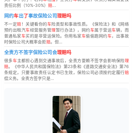
责任比例（10%-30%）
赔
...
网约
车
出
了
事故保险公司
理赔吗
不一定
赔
！关键看你的
车
险类型和事故性质。《保险法》和《网络
预约出租汽
车
经营服务管
理
暂行办法》，网约
车
属于营运
车
辆，而
普通私家
车
买的是非营运保险。你用私家
车
偷偷跑网约
车
，出事故
时保险公司大概率会拒
赔
。但...
全责方不签字保险公司会
理赔吗
很多
车
主都担心遇到交通事故后，全责方耍赖不签字会影响保险
理
赔
。《中华人民共和国保险法》第23条和《道路交通安全法》第76
条规定，只要事故责任认定书已生效，保险公司必须按约定履行
赔
偿义务。全责方签字只是...