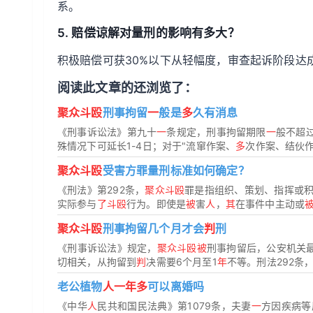
系。
5. 赔偿谅解对量刑的影响有多大？
积极赔偿可获30%以下从轻幅度，审查起诉阶段达
阅读此文章的还浏览了：
聚众斗殴
刑事拘留
一
般是
多
久有消息
《刑事诉讼法》第九十
一
条规定，刑事拘留期限
一
般不超
殊情况下可延长1-4日；对于"流窜作案、
多
次作案、结伙作
聚众斗殴
受害方罪量刑标准如何确定？
《刑法》第292条，
聚众斗殴
罪是指组织、策划、指挥或
实际参与
了斗殴
行为。即使是
被
害
人
，
其
在事件中主动或
聚众斗殴
刑事拘留几个月才会
判
刑
《刑事诉讼法》规定，
聚众斗殴被
刑事拘留后，公安机关最
切相关，从拘留到
判
决需要6个月至1
年
不等。刑法292条
老公植物
人一年多
可以离婚吗
《中华
人
民共和国民法典》第1079条，夫妻
一
方因疾病等