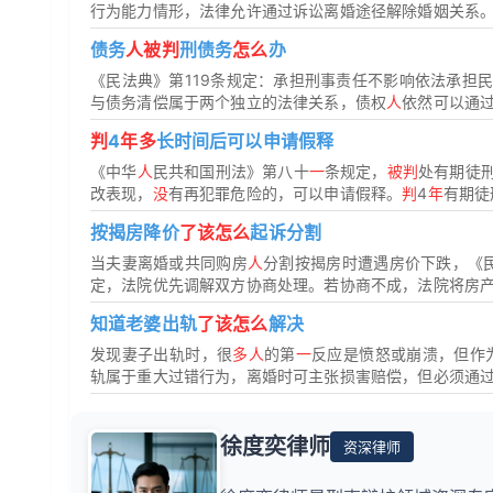
行为能力情形，法律允许通过诉讼离婚途径解除婚姻关系。但
债务
人被判
刑债务
怎么
办
《民法典》第119条规定：承担刑事责任不影响依法承担
与债务清偿属于两个独立的法律关系，债权
人
依然可以通过
判
4
年多
长时间后可以申请假释
《中华
人
民共和国刑法》第八十
一
条规定，
被判
处有期徒
改表现，
没
有再犯罪危险的，可以申请假释。
判
4
年
有期徒
按揭房降价
了该怎么
起诉分割
当夫妻离婚或共同购房
人
分割按揭房时遭遇房价下跌，《民
定，法院优先调解双方协商处理。若协商不成，法院将房产登
知道老婆出轨
了该怎么
解决
发现妻子出轨时，很
多人
的第
一
反应是愤怒或崩溃，但作
轨属于重大过错行为，离婚时可主张损害赔偿，但必须通过合
徐度奕律师
资深律师