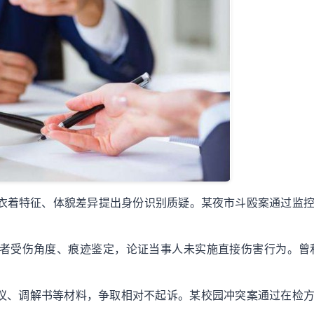
过衣着特征、体貌差异提出身份识别质疑。某夜市斗殴案通过监
。
伤者受伤角度、痕迹鉴定，论证当事人未实施直接伤害行为。曾
协议、调解书等材料，争取相对不起诉。某校园冲突案通过在检