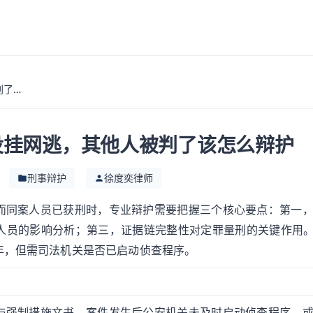
聚众斗殴，一年多了没挂网逃，其他人被判了该怎么辩护
没挂网逃，其他人被判了该怎么辩护
刑事辩护
徐度奕律师
而同案人员已获刑时，专业辩护需要把握三个核心要点：第一
人员的影响分析；第三，证据链完整性对定罪量刑的关键作用
年，但需司法机关是否已启动侦查程序。
与强制措施文书，案件发生后公安机关未及时启动侦查程序，