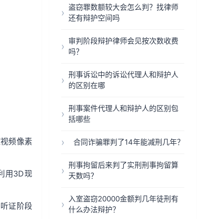
盗窃罪数额较大会怎么判？找律师
还有辩护空间吗
审判阶段辩护律师会见按次数收费
吗？
刑事诉讼中的诉讼代理人和辩护人
的区别在哪
刑事案件代理人和辩护人的区别包
括哪些
控视频像素
合同诈骗罪判了14年能减刑几年？
刑事拘留后来判了实刑刑事拘留算
利用3D现
天数吗？
入室盗窃20000金额判几年徒刑有
方听证阶段
什么办法辩护？