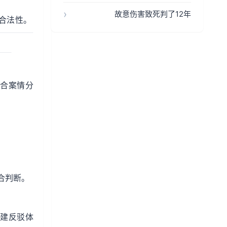
故意伤害致死判了12年
合法性。
合案情分
合判断。
建反驳体