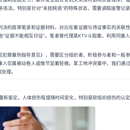
序违法。特别是针对"未挂网逃"的特殊状态，需要调取接警记
判决的庭审笔录和证据材料，对比在案证据与待证事实的关联
"证据不能相互印证"。笔者曾代理某KTV斗殴案，利用同案
见犯罪量刑指导意见》，需要区分组织者、积极参与者和一般
事人仅属被动卷入或情节显著轻微。某工地冲突案中，我们通
案处理。
申请重新鉴定。人体损伤程度随时间变化，特别是软组织损伤的认