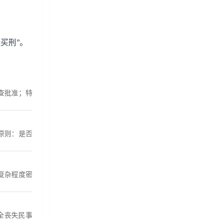
买刑"。
查批准；特
原则：是否
复杂程度密
全丧失民事