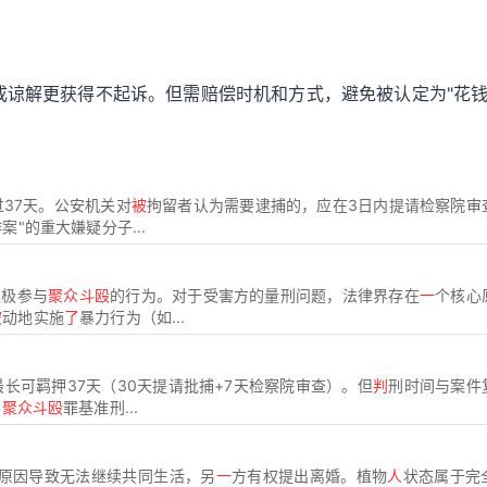
成谅解更获得不起诉。但需赔偿时机和方式，避免被认定为"花钱
过37天。公安机关对
被
拘留者认为需要逮捕的，应在3日内提请检察院审
案"的重大嫌疑分子...
积极参与
聚众斗殴
的行为。对于受害方的量刑问题，法律界存在
一
个核心
被
动地实施
了
暴力行为（如...
长可羁押37天（30天提请批捕+7天检察院审查）。但
判
刑时间与案件
，
聚众斗殴
罪基准刑...
原因导致无法继续共同生活，另
一
方有权提出离婚。植物
人
状态属于完