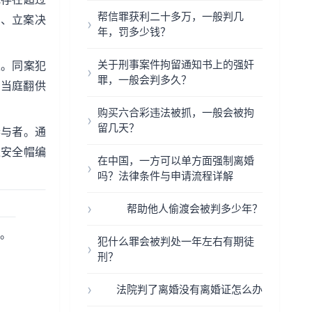
帮信罪获利二十多万，一般判几
录、立案决
年，罚多少钱？
关于刑事案件拘留通知书上的强奸
性。同案犯
罪，一般会判多久？
人当庭翻供
购买六合彩违法被抓，一般会被拘
留几天？
参与者。通
过安全帽编
在中国，一方可以单方面强制离婚
吗？法律条件与申请流程详解
帮助他人偷渡会被判多少年？
定。
犯什么罪会被判处一年左右有期徒
刑？
法院判了离婚没有离婚证怎么办