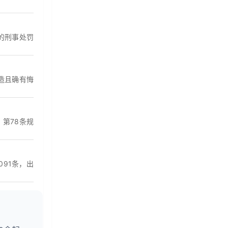
的刑事处罚
造且确有悔
》第78条规
91条，出