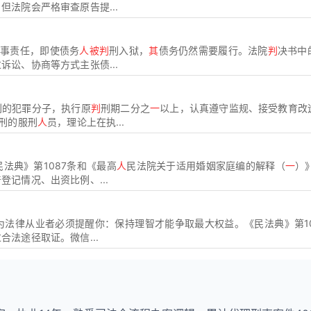
法院会严格审查原告提...
民事责任，即使债务
人被判
刑入狱，
其
债务仍然需要履行。法院
判
决书中
诉讼、协商等方式主张债...
刑的犯罪分子，执行原
判
刑期二分之
一
以上，认真遵守监规、接受教育改
刑的服刑
人
员，理论上在执...
法典》第1087条和《最高
人
民法院关于适用婚姻家庭编的解释（
一
）
记情况、出资比例、...
为法律从业者必须提醒你：保持理智才能争取最大权益。《民法典》第10
法途径取证。微信...