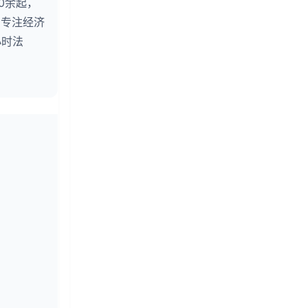
0余起，
。专注经济
小时法