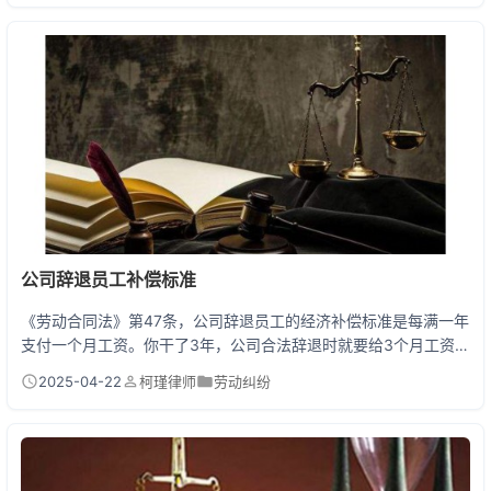
构出具的证明为准，构成伤残的则计算至定残日前一天。 被撞后工
资损失必须这样算 小明上个月被外卖小哥撞骨折住院15天，医生
开了3个月病假单。作为程序员，他月薪1.8...
公司辞退员工补偿标准
《劳动合同法》第47条，公司辞退员工的经济补偿标准是每满一年
支付一个月工资。你干了3年，公司合法辞退时就要给3个月工资的
补偿。不满半年按半个月算，满半年不满一年按1个月算。但要！
2025-04-22
柯瑾律师
劳动纠纷
这里说的合法辞退是指公司有正当理由（员工严重违纪、公司经营
困难等），是违法辞退（老板看你不顺眼随便开除），补偿标准直
接翻倍，也就是我们常说的2N赔偿金。 被辞退能拿多少钱？手把
手教你算账 先掏出计算器！小王月薪8000元，...