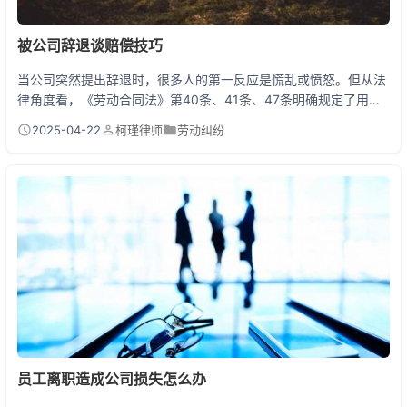
被公司辞退谈赔偿技巧
当公司突然提出辞退时，很多人的第一反应是慌乱或愤怒。但从法
律角度看，《劳动合同法》第40条、41条、47条明确规定了用人
单位解除劳动合同的条件和经济补偿标准。公司合法辞退必须满足
2025-04-22
柯瑾律师
劳动纠纷
不能胜任工作+培训/调岗后仍不达标客观情况重大变化等条件，否
则属于违法解除，需要支付2N赔偿金（N=工作年限×月平均工
资）。即使合法解除，也必须支付N或N+1经济补偿。这就是你谈
判的底气来源！
员工离职造成公司损失怎么办