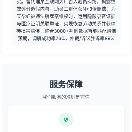
实。曾代理某互联网大厂百人裁员纠纷，揭露绩
效评分造假内幕，助员工群体获N+3倍赔偿；为
某孕妇被违法解雇案维权时，运用隐蔽录音证据
与医疗证明关联举证，实现恢复劳动关系并获精
神损害赔偿，整合3000+判例数据智能匹配赔偿
预期，调解成功率76%，仲裁/诉讼胜诉率89%
服务保障
我们服务的准则是守信