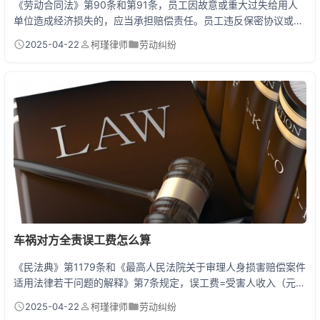
《劳动合同法》第90条和第91条，员工因故意或重大过失给用人
单位造成经济损失的，应当承担赔偿责任。员工违反保密协议或竞
业限制条款，公司可以通过劳动仲裁或法院诉讼追责。但要：公司
2025-04-22
柯瑾律师
劳动纠纷
必须能提供完整的证据链，证明损失金额与员工行为的因果关系，
否则面临败诉风险。 一、预防永远比索赔更划算 去年有个做电商
的朋友，核心运营带着整个客户名单跳槽到竞对，公司三个月业绩
直接腰斩。后来虽然官司打赢了，但判赔金额还不到实...
车祸对方全责误工费怎么算
《民法典》第1179条和《最高人民法院关于审理人身损害赔偿案件
适用法律若干问题的解释》第7条规定，误工费=受害人收入（元/
天）×误工时间（天）。有固定收入的按实际减少收入计算，无固
2025-04-22
柯瑾律师
劳动纠纷
定收入的参照近三年平均收入或相同行业标准。误工时间以医疗机