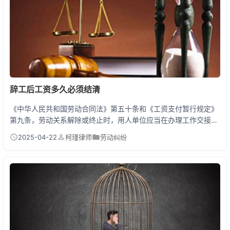
辞工后工资多久必须结清
《中华人民共和国劳动合同法》第五十条和《工资支付暂行规定》
第九条，劳动关系解除或终止时，用人单位应当在办理工作交接时
一次性付清劳动者工资。不过，全国各地的执行细则略有差异——
2025-04-22
柯瑾律师
劳动纠纷
广东规定3日内结清、北京要求离职当天结算、上海则允许5天内完
成。劳动合同或公司制度中有特殊约定（按月发放提成），只要不
违反法律最低标准，也影响实际支付时间。 离职拿不到工资？手把
手教你应对 小张上个月提了辞职，结果老板说「下个...