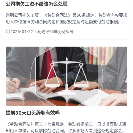
公司拖欠工资不给该怎么处理
遇到公司拖欠工资，《劳动合同法》第30条规定，劳动者有权要求
用人单位按照劳动合同约定和国家规定及时足额支付劳动报酬。公
司拖欠超过1个月，劳动者可携带劳动合同、工资流水等证据直接
2025-04-22
柯瑾律师
劳动纠纷
向当地劳动监察大队投诉，或向劳动争议仲裁委员会申请仲裁。若
仲裁后公司仍不执行，可在15天内向法院申请强制执行。 实战指
南：被欠薪的正确打开方式 最近有个外卖小哥来咨询，说公司已经
3个月没发工资，老板天天画大饼说下个月一定发。...
提前30天口头辞职有效吗
《劳动合同法》第三十七条规定，劳动者提前三十日以书面形式通
知用人单位，可以解除劳动合同。许多职场人看到这条规定都会疑