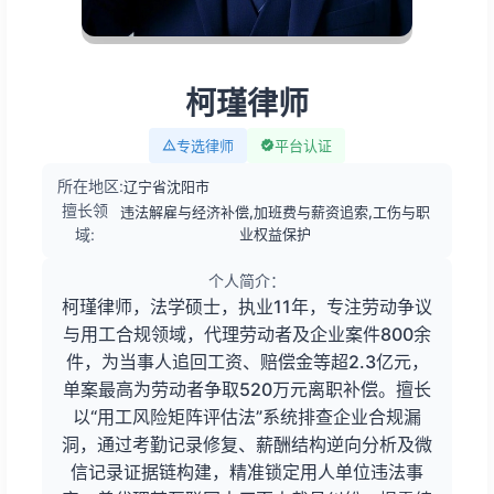
柯瑾律师
专选律师
平台认证
所在地区:
辽宁省沈阳市
擅长领
违法解雇与经济补偿,加班费与薪资追索,工伤与职
域:
业权益保护
个人简介：
柯瑾律师，法学硕士，执业11年，专注劳动争议
与用工合规领域，代理劳动者及企业案件800余
件，为当事人追回工资、赔偿金等超2.3亿元，
单案最高为劳动者争取520万元离职补偿。擅长
以“用工风险矩阵评估法”系统排查企业合规漏
洞，通过考勤记录修复、薪酬结构逆向分析及微
信记录证据链构建，精准锁定用人单位违法事