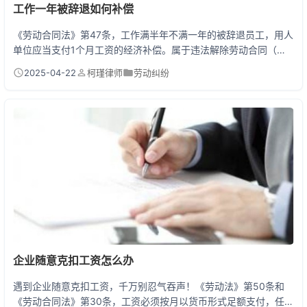
工作一年被辞退如何补偿
《劳动合同法》第47条，工作满半年不满一年的被辞退员工，用人
单位应当支付1个月工资的经济补偿。属于违法解除劳动合同（如
未提前通知、无正当理由裁员等），按照第87条规定需支付双倍经
2025-04-22
柯瑾律师
劳动纠纷
济补偿（即2个月工资）。这里的月工资是指离职前12个月的平均
工资，包含奖金、补贴等收入。 被辞退拿补偿全流程攻略 最近收
到粉丝私信：在公司干满一年突然被辞退，hr只给半个月工资合法
吗？今天就手把手教你怎么维权！
企业随意克扣工资怎么办
遇到企业随意克扣工资，千万别忍气吞声！《劳动法》第50条和
《劳动合同法》第30条，工资必须按月以货币形式足额支付，任何