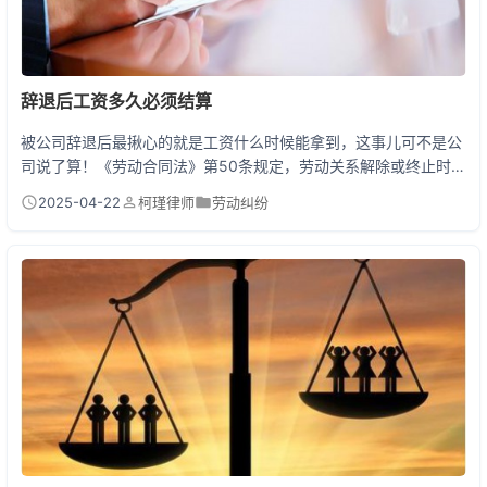
辞退后工资多久必须结算
被公司辞退后最揪心的就是工资什么时候能拿到，这事儿可不是公
司说了算！《劳动合同法》第50条规定，劳动关系解除或终止时，
用人单位应当在解除或终止劳动合一次性付清劳动者工资。划重
2025-04-22
柯瑾律师
劳动纠纷
点：这里的就是办理离职手续当天！ 不过各地有细微差异。《深圳
市员工工资支付条例》规定最迟不超过离职后3个工作日，《上海
市企业工资支付办法》则允许在下一个工资支付日结算。但不管在
哪，公司都不能故意拖延，劳动者都有权要求立即结清血...