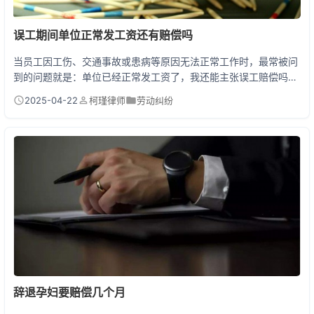
误工期间单位正常发工资还有赔偿吗
当员工因工伤、交通事故或患病等原因无法正常工作时，最常被问
到的问题就是：单位已经正常发工资了，我还能主张误工赔偿吗？
《工伤保险条例》第四十三条、《民法典》第一千一百七十九条及
2025-04-22
柯瑾律师
劳动纠纷
《最高人民法院关于审理人身损害赔偿案件适用法律若干问题的解
释》第七条规定，答案很明确：单位支付工资与侵权方或工伤保险
赔偿不冲突，符合条件的劳动者仍可主张误工费！ 一、误工费到底
是个啥？法律是这么说的！ 很多人以为误工费=工资损...
辞退孕妇要赔偿几个月