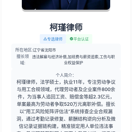
柯瑾律师
专选律师
平台认证
所在地区:
辽宁省沈阳市
擅长领
违法解雇与经济补偿,加班费与薪资追索,工伤与职
域:
业权益保护
个人简介：
柯瑾律师，法学硕士，执业11年，专注劳动争议
与用工合规领域，代理劳动者及企业案件800余
件，为当事人追回工资、赔偿金等超2.3亿元，
单案最高为劳动者争取520万元离职补偿。擅长
以“用工风险矩阵评估法”系统排查企业合规漏
洞，通过考勤记录修复、薪酬结构逆向分析及微
信记录证据链构建，精准锁定用人单位违法事