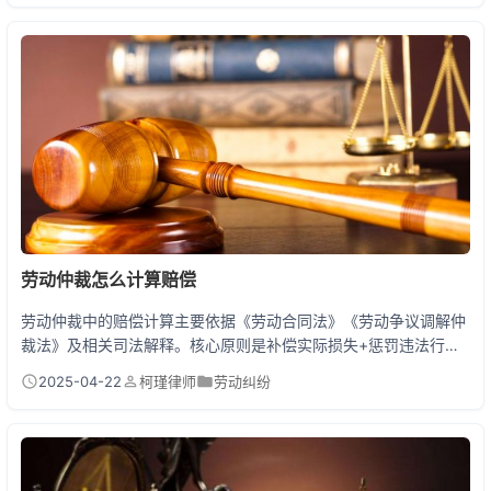
诉讼逃避债务。欠钱本身不会坐牢，但耍赖对抗法律就会踩到刑事
红线！ 欠60万不还的3种结局 老王向朋友借了60万做生意失败，
现在天天被催债。他选择躺平不还，面临三种后果...
劳动仲裁怎么计算赔偿
劳动仲裁中的赔偿计算主要依据《劳动合同法》《劳动争议调解仲
裁法》及相关司法解释。核心原则是补偿实际损失+惩罚违法行
为，包括经济补偿金、赔偿金、工资差额、加班费、未休年假补偿
2025-04-22
柯瑾律师
劳动纠纷
等。经济补偿金按劳动者在本单位工作年限计算，每满1年支付1个
月工资；违法解除劳动合同的赔偿金则是经济补偿金的2倍。计算
时需结合劳动合同、工资流水、社保记录等证据综合核定。 手把手
教你算清劳动仲裁赔偿 小明在电商公司干了3年被无故...