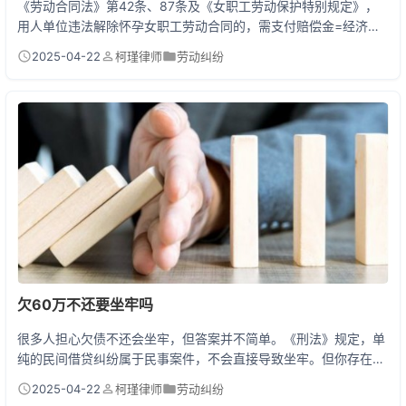
《劳动合同法》第42条、87条及《女职工劳动保护特别规定》，
用人单位违法解除怀孕女职工劳动合同的，需支付赔偿金=经济补
偿标准×2倍。经济补偿按劳动者在本单位工作年限计算（每满1年
2025-04-22
柯瑾律师
劳动纠纷
支付1个月工资），还需赔偿孕期、产期、哺乳期（三期内）的工
资损失。孕妇被违法辞退可获至少2N+三期待遇赔偿（N为工作年
限），赔偿月数高达12-18个月甚至更多。 公司辞退孕妇的6种情
况与赔偿计算 最近接到个咨询：小美怀孕5...
欠60万不还要坐牢吗
很多人担心欠债不还会坐牢，但答案并不简单。《刑法》规定，单
纯的民间借贷纠纷属于民事案件，不会直接导致坐牢。但你存在以
下三种情况，就触犯《刑法》第313条拒不执行判决、裁定罪：有
2025-04-22
柯瑾律师
劳动纠纷
能力还款却故意转移财产、收到法院判决后仍拒不执行、通过虚假