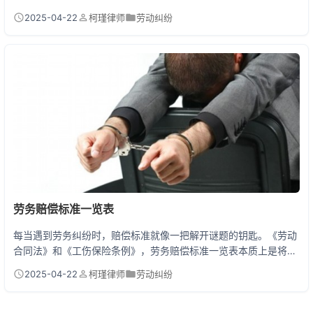
单位不得克扣或无故拖欠。公司拿不出书面制度依据或员工签字确
2025-04-22
柯瑾律师
劳动纠纷
认的处罚文件，扣工资就是违法行为！你可以通过12333劳动监察
投诉、申请劳动仲裁甚至起诉维权，还能主张赔偿金。 被公司扣工
资的4步反击指南 第一步：固定证据 马上截图保存工资条、考勤记
录、银行流水，用手机录下领导说要扣工资的...
劳务赔偿标准一览表
每当遇到劳务纠纷时，赔偿标准就像一把解开谜题的钥匙。《劳动
合同法》和《工伤保险条例》，劳务赔偿标准一览表本质上是将法
定赔偿项目、计算方式及适用情形进行系统梳理的对照工具。它把
2025-04-22
柯瑾律师
劳动纠纷
复杂的法律条文转化为数字公式，经济补偿金=工作年限×月平均工
资，工伤医疗费=实际支出×100%，让普通劳动者也能快速估算自
己应得的权益。 特别要的是，劳务关系与劳动关系存在本质区别。