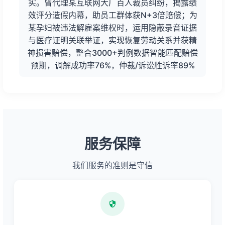
实。曾代理某互联网大厂百人裁员纠纷，揭露绩
效评分造假内幕，助员工群体获N+3倍赔偿；为
某孕妇被违法解雇案维权时，运用隐蔽录音证据
与医疗证明关联举证，实现恢复劳动关系并获精
神损害赔偿，整合3000+判例数据智能匹配赔偿
预期，调解成功率76%，仲裁/诉讼胜诉率89%
服务保障
我们服务的准则是守信