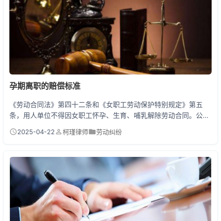
孕期离职的赔偿标准
《劳动合同法》第四十二条和《女职工劳动保护特别规定》第五
条，用人单位不得因女职工怀孕、生育、哺乳解除劳动合同。公司
单方面解除孕期员工，需支付双倍经济补偿金，即工作每满1年支
2025-04-22
柯瑾律师
劳动纠纷
付2个月工资。若员工主动辞职，则需分情况：因单位存在违法行
为（如拖欠工资、不交社保）可主张经济补偿，正常辞职则无赔
偿。 孕期离职的三种情况详解 情况一：公司变相逼你走 小张怀孕
后突然被调岗去搬货，工资还降了2000块。这种情况可...