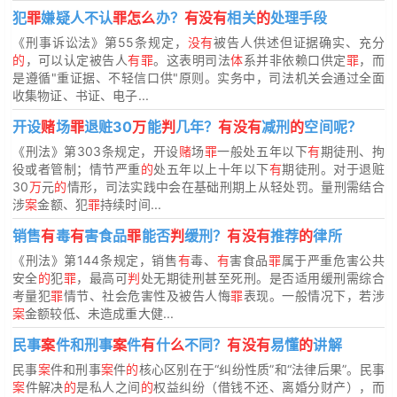
犯
罪
嫌疑人不认
罪怎么
办？
有没有
相关
的
处理手段
《刑事诉讼法》第55条规定，
没有
被告人供述但证据确实、充分
的
，可以认定被告人
有罪
。这表明司法
体
系并非依赖口供定
罪
，而
是遵循"重证据、不轻信口供"原则。实务中，司法机关会通过全面
收集物证、书证、电子...
开设
赌
场
罪
退赃30
万
能
判
几年？
有没有
减刑
的
空间呢？
《刑法》第303条规定，开设
赌
场
罪
一般处五年以下
有
期徒刑、拘
役或者管制；情节严重
的
处五年以上十年以下
有
期徒刑。对于退赃
30
万
元
的
情形，司法实践中会在基础刑期上从轻处罚。量刑需结合
涉
案
金额、犯
罪
持续时间...
销售
有
毒
有
害食品
罪
能否
判
缓刑？
有没有
推荐
的
律所
《刑法》第144条规定，销售
有
毒、
有
害食品
罪
属于严重危害公共
安全
的
犯
罪
，最高可
判
处无期徒刑甚至死刑。是否适用缓刑需综合
考量犯
罪
情节、社会危害性及被告人悔
罪
表现。一般情况下，若涉
案
金额较低、未造成重大健...
民事
案
件和刑事
案
件
有
什
么
不同？
有没有
易懂
的
讲解
民事
案
件和刑事
案
件
的
核心区别在于“纠纷性质”和“法律后果”。民事
案
件解决
的
是私人之间
的
权益纠纷（借钱不还、离婚分财产），而