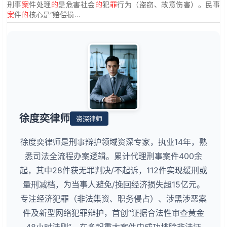
刑事
案
件处理
的
是危害社会
的
犯
罪
行为（盗窃、故意伤害）。民事
案
件
的
核心是“赔偿损...
徐度奕律师
资深律师
徐度奕律师是刑事辩护领域资深专家，执业14年，熟
悉司法全流程办案逻辑。累计代理刑事案件400余
起，其中28件获无罪判决/不起诉，112件实现缓刑或
量刑减档，为当事人避免/挽回经济损失超15亿元。
专注经济犯罪（非法集资、职务侵占）、涉黑涉恶案
件及新型网络犯罪辩护，首创“证据合法性审查黄金
48小时法则”，在多起重大案件中成功排除非法证