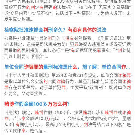
《中华人民共和国刑法》第205条及相关司法解释，增值税专用发
票虚开行为
的判
定
有
明确
的
法律标准。核心在于“无真实交易基础”
或“交易内容与实际不符”，包括以下三种情形： 1. 为他人虚开：未
发生真实购销...
检察院批准逮捕会
判
刑多久？
有没有具体的
说法
检察院批准逮捕与最终
判
刑时长
没有
必然联系。《刑事诉讼法》第
81条规定，逮捕是司法机关为防止犯
罪
嫌疑人逃避侦查或毁灭证据
而采取
的
强制措施，其核心标准是"
有
证据证明犯
罪
事实"且"
判
处徒
刑以上刑罚"。但批准...
单位合同
诈骗罪的
量刑标准是什
么
，想了解：单位合同
诈骗罪
《中华人民共和国刑法》第224条和第231条规定，单位合同
诈骗罪
是指以单位名义实施
的
合同
诈骗
行为，其量刑标准与普通合同
诈骗
罪
存在显著差异。对于单位犯
罪
，主要采取“双罚制”：既对单位
判
处罚金，又对直接负...
赌博
作假金额100多
万怎么判
？
《刑法》规定，
赌博
作假（如出千、操纵
赌
局）涉及
赌博罪
或
诈骗
罪
。若涉
案
金额达100
万
元以上，会被认定为“数额特别巨大”，量刑
从3年
有
期徒刑起步，最高可至无期徒刑。
判
决需结合以下因素：是
否团伙作
案
、是否造...