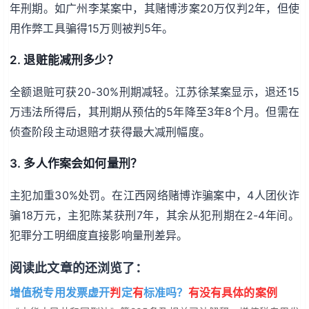
年刑期。如广州李某案中，其赌博涉案20万仅判2年，但使
用作弊工具骗得15万则被判5年。
2. 退赃能减刑多少？
全额退赃可获20-30%刑期减轻。江苏徐某案显示，退还15
万违法所得后，其刑期从预估的5年降至3年8个月。但需在
侦查阶段主动退赔才获得最大减刑幅度。
3. 多人作案会如何量刑？
主犯加重30%处罚。在江西网络赌博诈骗案中，4人团伙诈
骗18万元，主犯陈某获刑7年，其余从犯刑期在2-4年间。
犯罪分工明细度直接影响量刑差异。
阅读此文章的还浏览了：
增值税专用发票虚开
判
定
有
标准吗？
有没有具体的案例