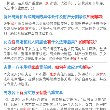
下拘留。若造成严重后果（
如
诈骗、洗钱等），还构成刑事犯罪。
从法律专业角度，您...
协议离婚和诉讼离婚的具体条件及财产分割争议
如何解决
？
详细
解
析协议离婚与诉讼离婚的流程差异，提供财产分割法律依据
及常见争议
解决
方案，涵盖子女抚养权判定标准、共同债务认定规
则，助您系统掌握离婚法律要点。
女方
没
离婚和别人同居会
有
什么法律后果？
如何解决
？
本文详细
解
答了女方在未离婚情况下与他人同居的法律风险，包括
民事过错、刑事重婚罪认定、离婚诉讼流程、财产分割原则、子女
抚养权判定及证据收集方法，提供全面的法律
解决
方案。
夫妻一方不承担
家庭
责任时，
如何有
效应对和
解决
？
本文深入分析夫妻一方不履行
家庭
责任的原因、沟通技巧、调
解
方
法和法律后果，提供实用策略帮助改善关系、保护自身权益，并探
讨专业支持途径。
男方名下
有
房女方
没有能
否算首套
《民法典》及各地限购政策，首套房认定需满足"认房又认贷"原
则。若房产为男方婚前全款购买且登记在个人名下，女方再购房时
可主张"无房
家庭
"身份。但若该房产系婚后共同还贷或登记为共同