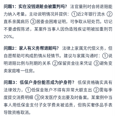
问题1：实在没钱退赃会被重判吗？
法官量刑时会将退赔能
力纳入考量。主动说明情况并提供：①近2年银行流水 ②
直系亲属病历 ③居委会困难证明，可争取从轻处罚。切记
不要虚假陈述，某案件当事人因伪造残疾证明被加重刑罚
20%。
问题2：家人有义务帮退赃吗？
法律上家属无代偿义务，但
自愿帮助可构成酌情从轻情节。建议与家属沟通时：①说
明退赔比例与刑期的关系 ②保留资金往来凭证 ③避免变
卖家庭唯一住房。
问题3：低保户身份能否成为护身符？
低保资格确实具有
法律效力，①低保金账户不得有异常大额支出 ②需每季
度提交消费明细 ③突发医疗支出要及时备案。某案例中当
事人用低保金支付子女学费未被追责，但购买奢侈品手表
导致资格取消。