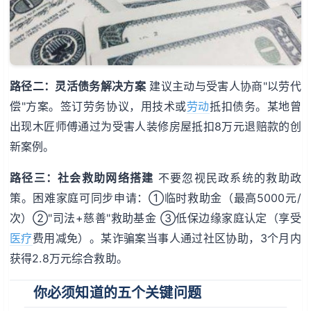
路径二：灵活债务解决方案
建议主动与受害人协商"以劳代
偿"方案。签订劳务协议，用技术或
劳动
抵扣债务。某地曾
出现木匠师傅通过为受害人装修房屋抵扣8万元退赔款的创
新案例。
路径三：社会救助网络搭建
不要忽视民政系统的救助政
策。困难家庭可同步申请：①临时救助金（最高5000元/
次）②"司法+慈善"救助基金 ③低保边缘家庭认定（享受
医疗
费用减免）。某诈骗案当事人通过社区协助，3个月内
获得2.8万元综合救助。
你必须知道的五个关键问题