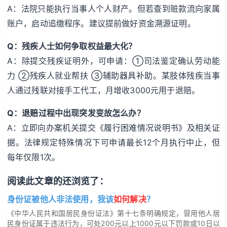
A：法院只能执行当事人个人财产。但若查到赃款流向家属
账户，启动追缴程序。建议提前做好资金溯源证明。
Q：残疾人士如何争取权益最大化？
A：除提交残疾证明外，可申请：①司法鉴定确认劳动能
力 ②残疾人就业帮扶 ③辅助器具补助。某肢体残疾当事
人通过残联对接手工代工，月增收3000元用于退赔。
Q：退赔过程中出现突发变故怎么办？
A：立即向办案机关提交《履行困难情况说明书》及相关证
据。法律规定特殊情况下可申请最长12个月执行中止，但
每年仅限1次。
阅读此文章的还浏览了：
身份证被他人非法使用，我该
如何解决
？
《中华人民共和国居民身份证法》第十七条明确规定，冒用他人居
民身份证属于违法行为，可处200元以上1000元以下罚款或10日以