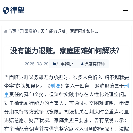
律望
律师团队
首页
/
刑事辩护
/
没有能力退赃，家庭困难如何解决？
没有能力退赃，家庭困难如何解决？
2025-03-29
刑事辩护
徐度奕律师
当面临退赃义务却无力承担时，很多人会陷入"赔不起就要
坐牢"的认知误区。《
刑法
》第六十四条，退赃退赔属于
刑
事
责任的延伸义务，但法律实践中存在人性化处理空间。
对于确无履行能力的当事人，可通过提交困难证明、申请
分期执行等方式争取宽限。司法机关在判决时会重点考量
退赔意愿、财产状况、家庭负担三要素，曾有案例显示：
在主动配合调查并提供完整家庭收入证明的情况下，法院