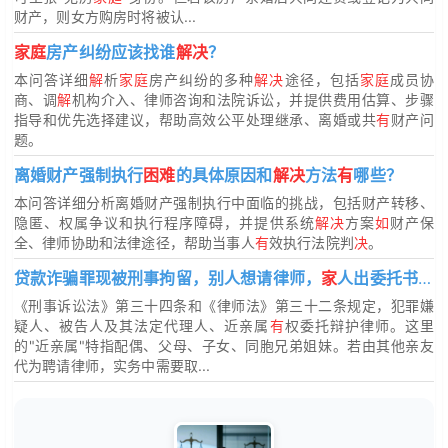
财产，则女方购房时将被认...
家庭
房产纠纷应该找谁
解决
？
本问答详细
解
析
家庭
房产纠纷的多种
解决
途径，包括
家庭
成员协
商、调
解
机构介入、律师咨询和法院诉讼，并提供费用估算、步骤
指导和优先选择建议，帮助高效公平处理继承、离婚或共
有
财产问
题。
离婚财产强制执行
困难
的具体原因和
解决
方法
有
哪些？
本问答详细分析离婚财产强制执行中面临的挑战，包括财产转移、
隐匿、权属争议和执行程序障碍，并提供系统
解决
方案
如
财产保
全、律师协助和法律途径，帮助当事人
有
效执行法院判
决
。
贷款诈骗罪现被刑事拘留，别人想请律师，
家
人出委托书吗
《刑事诉讼法》第三十四条和《律师法》第三十二条规定，犯罪嫌
疑人、被告人及其法定代理人、近亲属
有
权委托辩护律师。这里
的"近亲属"特指配偶、父母、子女、同胞兄弟姐妹。若由其他亲友
代为聘请律师，实务中需要取...