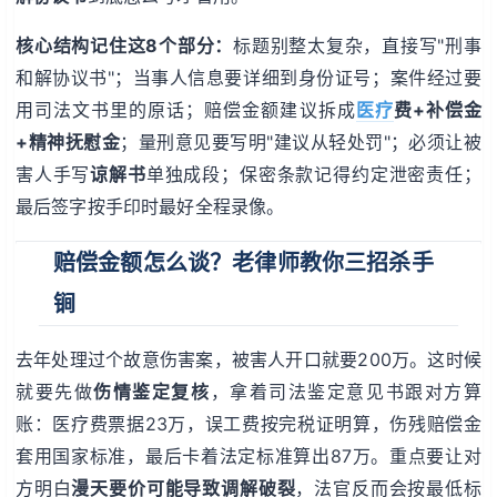
核心结构记住这8个部分：
标题别整太复杂，直接写"刑事
和解协议书"；当事人信息要详细到身份证号；案件经过要
用司法文书里的原话；赔偿金额建议拆成
医疗
费+补偿金
+精神抚慰金
；量刑意见要写明"建议从轻处罚"；必须让被
害人手写
谅解书
单独成段；保密条款记得约定泄密责任；
最后签字按手印时最好全程录像。
赔偿金额怎么谈？老律师教你三招杀手
锏
去年处理过个故意伤害案，被害人开口就要200万。这时候
就要先做
伤情鉴定复核
，拿着司法鉴定意见书跟对方算
账：医疗费票据23万，误工费按完税证明算，伤残赔偿金
套用国家标准，最后卡着法定标准算出87万。重点要让对
方明白
漫天要价可能导致调解破裂
，法官反而会按最低标