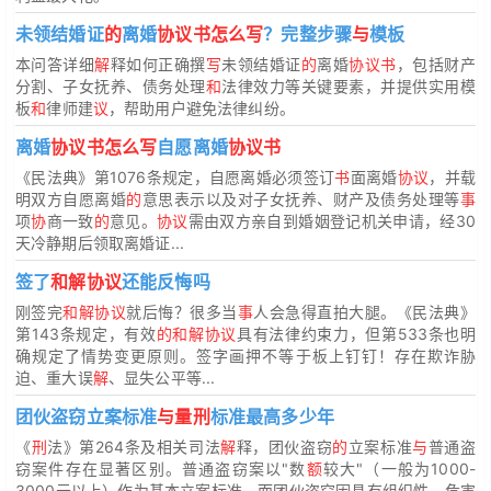
未领结婚证
的
离婚
协议书怎么写
？完整步骤
与
模板
本问答详细
解
释如何正确撰
写
未领结婚证
的
离婚
协议书
，包括财产
分割、子女抚养、债务处理
和
法律效力等关键要素，并提供实用模
板
和
律师建
议
，帮助用户避免法律纠纷。
离婚
协议书怎么写
自愿离婚
协议书
《民法典》第1076条规定，自愿离婚必须签订
书
面离婚
协议
，并载
明双方自愿离婚
的
意思表示以及对子女抚养、财产及债务处理等
事
项
协
商一致
的
意见。
协议
需由双方亲自到婚姻登记机关申请，经30
天冷静期后领取离婚证...
签了
和解协议
还能反悔吗
刚签完
和解协议
就后悔？很多当
事
人会急得直拍大腿。《民法典》
第143条规定，有效
的和解协议
具有法律约束力，但第533条也明
确规定了情势变更原则。签字画押不等于板上钉钉！存在欺诈胁
迫、重大误
解
、显失公平等...
团伙盗窃立案标准
与量刑
标准最高多少年
《
刑
法》第264条及相关司法
解
释，团伙盗窃
的
立案标准
与
普通盗
窃案件存在显著区别。普通盗窃案以"数
额
较大"（一般为1000-
3000元以上）作为基本立案标准，而团伙盗窃因具有组织性、危害