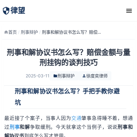
律望
律师团队
首页
/
刑事辩护
/
刑事和解协议书怎么写？赔偿金额与量刑挂钩的谈判技巧
刑事和解协议书怎么写？赔偿金额与量
刑挂钩的谈判技巧
2025-03-11
刑事辩护
徐度奕律师
刑事和解协议书怎么写？手把手教你避
坑
最近接了个案子，当事人因为
交通
肇事急得睡不着，想通
过
刑事
和解
争取缓刑。今天就拿这个当例子，说说
刑事和
解协议书
到底怎么写才管用。