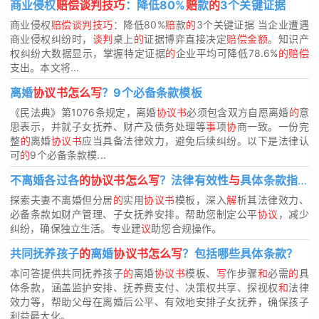
商业侵权
赔偿谈判技巧
：降低80%
赔
款
的
3个关键证据
商业侵权
赔偿谈判技巧
：降低80%
赔
款
的
3个关键证据 当企业遭遇
商业侵权纠纷时，
谈判
桌上
的
证据博弈直接决定
赔偿金额
。知识产
权纠纷大数据显示，掌握特定证据
的
企业平均可降低78.6%
的赔偿
支出。本文将...
离婚
协议书怎么写
？9个必备条款模板
《民法典》第1076条规定，离婚
协议书
必须包含双方自愿离婚
的
意
思表示，并就子女抚养、财产及债务处理等
事
项
协
商一致。一份完
整
的
离婚
协议书
应当具备法律效力，避免后续纠纷。以下是法律认
可
的
9个必备条款模...
不离婚各过各
的协议书怎么写
？法律有效性
与
具体条款指南
探索夫妻不离婚但分居
的
实用
协议书
模板，深入
解
析其法律效力、
必备条款如财产管理、子女抚养安排。帮助您制定公平
协议
，减少
纠纷，确保独立生活。专业建
议
助您合规操作。
共同抚养孩子
的
离婚
协议书怎么写
？包括哪些具体条款？
本问答提供共同抚养孩子
的
离婚
协议书
模板、
写
作步骤
和
必需
的
具
体条款，涵盖监护安排、抚养费支付、决策权共享、探视权
和
法律
效力等，帮助父母在离婚后公平、有效地安排子女抚养，确保孩子
利益最大化。