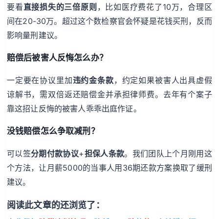
要看
直接损失的三倍原则
，比如医疗费花了10万，合理区
间在20-30万。超过这个数检察官会怀疑是花钱买刑，反而
影响量刑建议。
赔偿后被害人反悔怎么办？
一定要在协议里加
违约金条款
，约定如果被害人出具虚假
谅解书，需双倍返还赔偿金并承担律师费。去年有个案子
靠这招让反悔的被害人乖乖出庭作证。
没钱赔偿怎么争取减刑？
可以签
分期付款协议
+
担保人条款
。我们团队上个月刚用这
个方法，让月薪5000的当事人用36期还款方案换取了缓刑
建议。
阅读此文章的还浏览了：