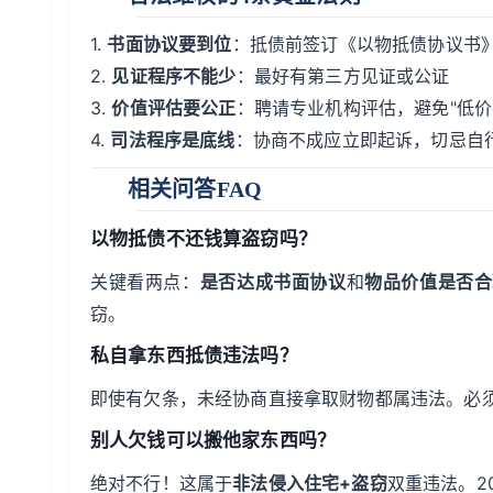
1.
书面协议要到位
：抵债前签订《以物抵债协议书
2.
见证程序不能少
：最好有第三方见证或公证
3.
价值评估要公正
：聘请专业机构评估，避免"低价
4.
司法程序是底线
：协商不成应立即起诉，切忌自
相关问答FAQ
以物抵债不还钱算盗窃吗？
关键看两点：
是否达成书面协议
和
物品价值是否合
窃。
私自拿东西抵债违法吗？
即使有欠条，未经协商直接拿取财物都属违法。必
别人欠钱可以搬他家东西吗？
绝对不行！这属于
非法侵入住宅+盗窃
双重违法。2