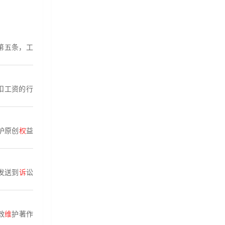
第五条，工
扣工资的行
护原创
权
益
发送到
诉
讼
效
维
护著作