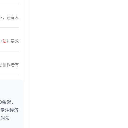
征，还有人
办
法
》要求
助创作者有
0余起，
。专注经济
小时法