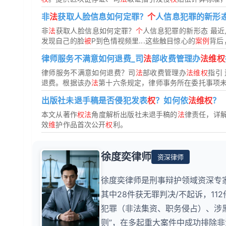
非
法
获取人脸信息如何定罪？
个
人信息犯罪的新形
非
法
获取人脸信息如何定罪？
个
人信息犯罪的新形态 最
发现自己的脸
被
P到色情视频里...这些触目惊心的
案例
背后
律师服务不满意如何退费_司
法
部收费管理办
法维权
律师服务不满意如何退费？司
法
部收费管理办
法维权
指引
退费。根据该办
法
第十六条规定，律师事务所在委托事项未办
出版社未退手稿是否侵犯发表
权
？如何依
法维权
？
本文从著作
权法
角度解析出版社未退手稿的
法
律责任，详
效
维
护作品首次公开
权
利。
徐度奕律师
资深律师
徐度奕律师是刑事辩护领域资深专家
其中28件获无罪判决/不起诉，1
犯罪（非法集资、职务侵占）、涉
则”，在多起重大案件中成功排除