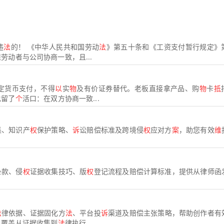
违
法
的！ 《中华人民共和国劳动
法
》第五十条和《工资支付暂行规定》
劳动者与公司协商一致，且...
定货币支付，不得
以
实
物
及有价证券替代。老板直接拿产品、购
物
卡
抵
也留了
个
活口：在双方协商一致...
集、知识产
权
保护策略、
诉
讼赔偿标准及跨境侵
权
应对方
案
，助您有效
维
条款、侵
权
证据收集技巧、版
权
登记流程及赔偿计算标准，提供从律师函
法
律依据、证据固化方
法
、平台投
诉
渠道及赔偿主张策略，帮助创作者有
，覆盖从证据收集到
法
律执行...