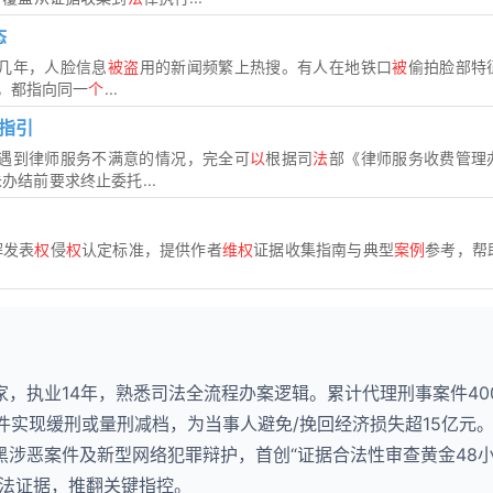
态
近几年，人脸信息
被盗
用的新闻频繁上热搜。有人在地铁口
被
偷拍脸部特
，都指向同一
个
...
指引
 遇到律师服务不满意的情况，完全可
以
根据司
法
部《律师服务收费管理
结前要求终止委托...
解发表
权
侵
权
认定标准，提供作者
维权
证据收集指南与典型
案例
参考，帮
，执业14年，熟悉司法全流程办案逻辑。累计代理刑事案件40
12件实现缓刑或量刑减档，为当事人避免/挽回经济损失超15亿元
黑涉恶案件及新型网络犯罪辩护，首创“证据合法性审查黄金48
非法证据，推翻关键指控。