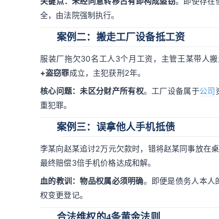
关键点：未经同意转移占有即构成盗窃
。即使存在
全，由法院强制执行。
案例二：搬走工厂设备抵工资
服装厂拖欠30名工人3个月工资，主管王某带人搬
+盗窃罪
成立，主犯获刑2年。
核心问题：未区分财产所有权
。工厂设备属于
公司
重犯罪。
案例三：误拿他人手机抵债
李某向赵某追讨2万元欠款时，错将赵某同事放在桌
最终赔偿3倍手机价格达成和解。
血的教训：物品权属必须明确
。即便是债务人本人的
权变更登记。
合法维权的4条黄金法则