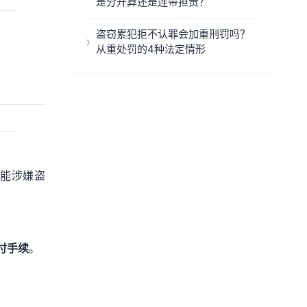
是分开算还是连带担责？
盗窃累犯拒不认罪会加重刑罚吗？
从重处罚的4种法定情形
能涉嫌盗
付手续
。