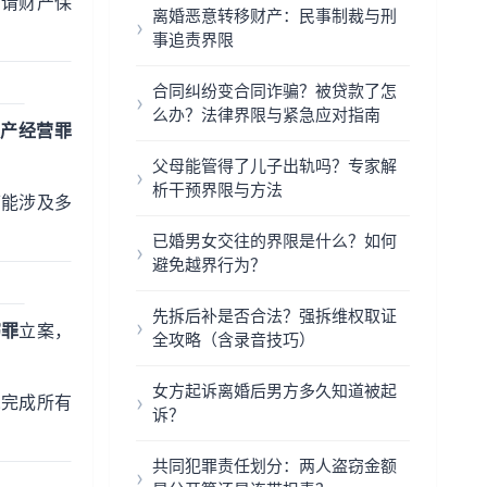
申请财产保
离婚恶意转移财产：民事制裁与刑
事追责界限
合同纠纷变合同诈骗？被贷款了怎
么办？法律界限与紧急应对指南
产经营罪
父母能管得了儿子出轨吗？专家解
析干预界限与方法
可能涉及多
已婚男女交往的界限是什么？如何
避免越界行为？
先拆后补是否合法？强拆维权取证
窃罪
立案，
全攻略（含录音技巧）
女方起诉离婚后男方多久知道被起
.完成所有
诉？
共同犯罪责任划分：两人盗窃金额