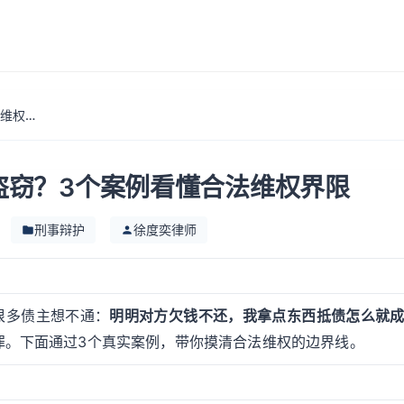
以物抵债反被起诉盗窃？3个案例看懂合法维权界限
盗窃？3个案例看懂合法维权界限
刑事辩护
徐度奕律师
很多债主想不通：
明明对方欠钱不还，我拿点东西抵债怎么就
罪。下面通过3个真实案例，带你摸清合法维权的边界线。