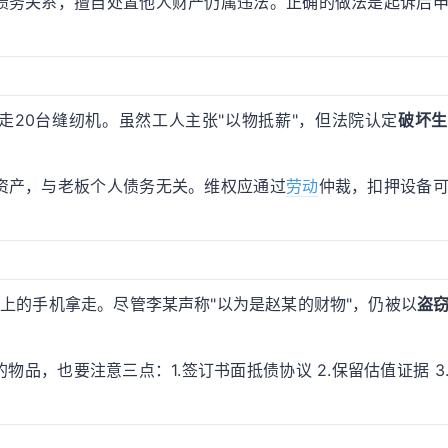
债务关系，擅自处置他人财产仍属违法。正确的做法是起诉后
走20台缝纫机。虽然工人主张"以物抵薪"，但法院认定
破坏生
资产，与老板个人债务无关。维权应通过
劳动
仲裁，扣押设备
上的手机拿走。尽管李某声称"以为是赵某的财物"，仍被以
盗
物品，也要注意三点：1.签订书面抵债协议 2.保留估值证据 3