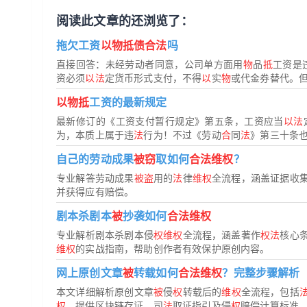
阅读此文章的还浏览了：
拖欠工资
以物抵债合法
吗
直接回答：未经劳动者同意，公司单方面用
物
品
抵
工资是
资必须
以法
定货币形式支付，不得
以
实
物
或代金券替代。但
以物抵
工资的最新规定
最新修订的《工资支付暂行规定》第五条，工资应当
以法
为，本质上属于违
法
行为！不过《劳动
合
同
法
》第三十条
自己的劳动成果
被窃
取如何
合法维权
？
专业解答劳动成果
被盗
用的
法
律
维权
全流程，涵盖证据收
并获得应有赔偿。
剧本杀剧本
被
抄袭如何
合法维权
专业解析剧本杀剧本侵
权维权
全流程，涵盖著作
权法
核心
维权
的实战指南，帮助创作者有效保护原创内容。
网上原创文章
被
转载如何
合法维权
？完整步骤解析
本文详细解析原创文章
被
侵
权
转载后的
维权
全流程，包括
权
。提供区块链存证、司
法
取证指引及侵
权
赔偿计算标准