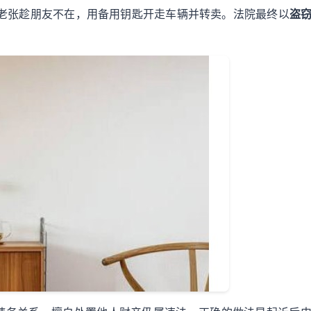
天老张趁朋友不在，用备用钥匙开走车辆并转卖。法院最终以
盗