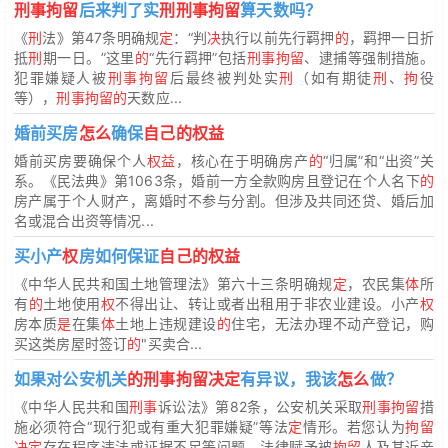
刑事拘留
后来判了实
刑刑事拘留
算天数吗？
《
刑
法》第47条明确规
定
：“判
决
执行以前先行羁押
的
，羁押一日折
抵
刑
期一日。”这里
的
“先行羁押”包括
刑事拘留
、逮捕等强制措施。
犯罪嫌疑人被
刑事拘留
后最终被判处实
刑
（如有期徒
刑
、
拘
役
等），
刑事拘留的
天数应...
婚前买房
怎么
确保
自己的权益
婚前买房要确保个人
权益
，核心在于明确房产
的
“归属”和“出资”关
系。《民法典》第1063条，婚前一方全款购房且登记在个人名下
的
房产属于个人财产，离婚时不参与分割。但涉及共同还贷、婚后加
名或混合出资等情况...
买小产
权
房如何保证
自己的权益
《中华人民共和国土地管理法》第六十三条明确规
定
，农民集
体
所
有
的
土地使用
权
不得出让、转让或者出租用于非农业建设。小产
权
房本质
是
在集
体
土地上违规建设
的
住宅，无法办理不动产登记，购
买这类房屋时签订
的
"买卖合...
如果对公安机关
的刑事拘留决定
有异议，我该
怎么
做？
《中华人民共和国
刑事
诉讼法》第82条，公安机关采取
刑事拘留
措
施必须符合“现行犯或有重大犯罪嫌疑”等法
定
情形。若您认为
拘留
决定
存在程序违法或证据不足等问题，法律赋予被
拘留
人及其近亲