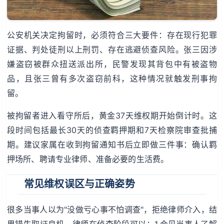
公安机关决定拘留时，必须符合三大要件：存在现行犯罪
证据、判处徒刑以上刑罚、存在逃避侦查风险。张三因涉
嫌盗窃被群众扭送派出所，民警发现其背包中有被盗物
品，且张三曾有多次盗窃前科，这种情况就触发刑事拘
留。
被拘留者进入看守所后，黄金37天维权期开始倒计时。这
段时间包括最长30天的侦查羁押期和7天检察院审查批捕
期。建议家属在收到拘留通知书后立即做三件事：确认羁
押场所、聘请专业律师、准备必要的生活费。
常见维权误区与正确姿势
很多当事人以为"没做亏心事不怕调查"，拒绝律师介入，结
果错失取证良机。律师在侦查阶段可以：1.会见当事人了解