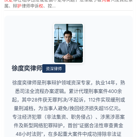
属、辩
护
律师申诉
权
、控...
徐度奕律师
资深律师
徐度奕律师是刑事辩护领域资深专家，执业14年，熟
悉司法全流程办案逻辑。累计代理刑事案件400余
起，其中28件获无罪判决/不起诉，112件实现缓刑或
量刑减档，为当事人避免/挽回经济损失超15亿元。
专注经济犯罪（非法集资、职务侵占）、涉黑涉恶案
件及新型网络犯罪辩护，首创“证据合法性审查黄金
48小时法则”，在多起重大案件中成功排除非法证