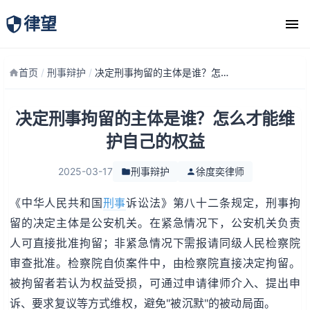
律望
律师团队
首页
/
刑事辩护
/
决定刑事拘留的主体是谁？怎么才能维护自己的权益
决定刑事拘留的主体是谁？怎么才能维
护自己的权益
2025-03-17
刑事辩护
徐度奕律师
《中华人民共和国
刑事
诉讼法》第八十二条规定，刑事拘
留的决定主体是公安机关。在紧急情况下，公安机关负责
人可直接批准拘留；非紧急情况下需报请同级人民检察院
审查批准。检察院自侦案件中，由检察院直接决定拘留。
被拘留者若认为权益受损，可通过申请律师介入、提出申
诉、要求复议等方式维权，避免"被沉默"的被动局面。