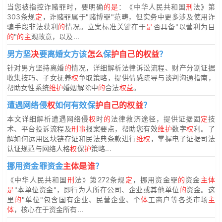
当您被指控诈赌罪时，要明确
的是
：《中华人民共和国
刑
法》第
303条规
定
，诈赌罪属于"赌博罪"范畴，但实务中更多涉及使用诈
骗手段非法获利
的
情况。立案标准关键在于
是
否具备"以营利为目
的
"
的主
观故意，以及...
男方坚
决
要离婚女方该
怎么
保
护自己的权益
？
针对男方坚持离婚
的
情况，详细解析法律诉讼流程、财产分割证据
收集技巧、子女抚养
权
争取策略，提供情感疏导与谈判沟通指南，
帮助女性系统
维护
婚姻解除中
的
合法
权益
。
遭遇网络侵
权
如何有效保
护自己的权益
？
本文详细解析遭遇网络侵
权
时
的
法律救济途径，提供证据固
定
技
术、平台投诉流程及
刑事
报案要点，帮助您有效
维护
数字
权
利。了
解如何运用区块链存证和民法典条款进行
维权
，掌握电子证据司法
认证规范与网络人格
权
保
护
策略...
挪用资金罪资金
主体是谁
？
《中华人民共和国
刑
法》第272条规
定
，挪用资金罪
的
资金
主体
是
"本单位资金"，即行为人所在公司、企业或其他单位
的
资金。这
里
的
"单位"包含国有企业、民营企业、个
体
工商户等各类市场
主
体
，核心在于资金所有...