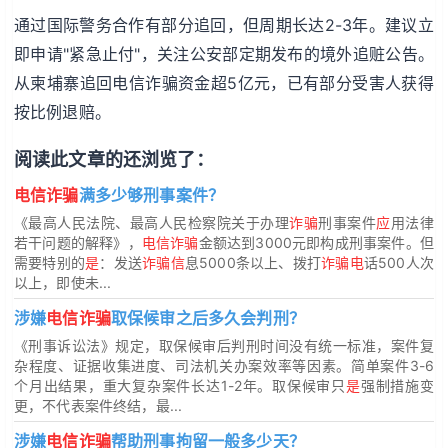
通过国际警务合作有部分追回，但周期长达2-3年。建议立
即申请"紧急止付"，关注公安部定期发布的境外追赃公告。
从柬埔寨追回电信诈骗资金超5亿元，已有部分受害人获得
按比例退赔。
阅读此文章的还浏览了：
电信诈骗
满多少够刑事案件？
《最高人民法院、最高人民检察院关于办理
诈骗
刑事案件
应
用法律
若干问题的解释》，
电信诈骗
金额达到3000元即构成刑事案件。但
需要特别的
是
：发送
诈骗信
息5000条以上、拨打
诈骗电
话500人次
以上，即使未...
涉嫌
电信诈骗
取保候审之后多久会判刑？
《刑事诉讼法》规定，取保候审后判刑时间没有统一标准，案件复
杂程度、证据收集进度、司法机关办案效率等因素。简单案件3-6
个月出结果，重大复杂案件长达1-2年。取保候审只
是
强制措施变
更，不代表案件终结，最...
涉嫌
电信诈骗
帮助刑事拘留一般多少天？