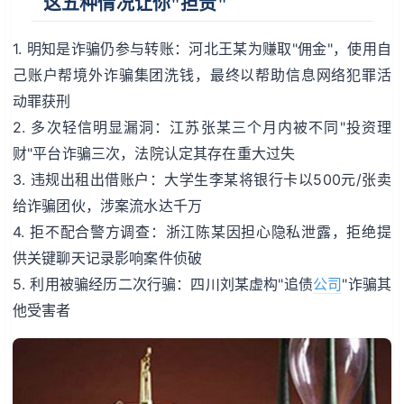
这五种情况让你"担责"
1. 明知是诈骗仍参与转账：河北王某为赚取"佣金"，使用自
己账户帮境外诈骗集团洗钱，最终以帮助信息网络犯罪活
动罪获刑
2. 多次轻信明显漏洞：江苏张某三个月内被不同"投资理
财"平台诈骗三次，法院认定其存在重大过失
3. 违规出租出借账户：大学生李某将银行卡以500元/张卖
给诈骗团伙，涉案流水达千万
4. 拒不配合警方调查：浙江陈某因担心隐私泄露，拒绝提
供关键聊天记录影响案件侦破
5. 利用被骗经历二次行骗：四川刘某虚构"追债
公司
"诈骗其
他受害者