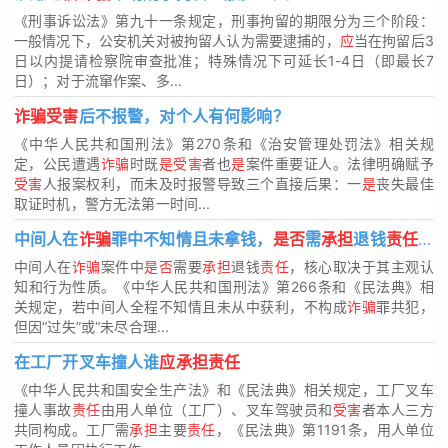
《刑事诉讼法》第九十一条规定，刑事拘留的期限分为三个阶段：
一般情况下，公安机关对被拘留人认为需要逮捕的，
应
当在拘留后3
日以内提请检察院审查批准；特殊情况下可延长1-4日（即最长7
日）；对于流窜作案、多...
诈骗受害
后不报警，对个人有何影响？
《中华人民共和国刑法》第270条和《治安管理处罚法》相关规
定，公民遭遇
诈骗
时既
是受害
者也
是
案件重要证人。法律明确赋予
受害
人报案权利，而未及时报警导致三个直接后果：一
是
丧失最佳
取证时机，警方无法第一时间...
中间人在
诈骗
罪中不知情且未拿钱，
是否
需
承担
退钱
责任
？
中间人在
诈骗
案件中
是否
需要
承担
退钱
责任
，核心取决于其主观认
知和行为性质。《中华人民共和国刑法》第266条和《民法典》相
关规定，若中间人全程不知情且未从中获利，不构成
诈骗
罪共犯，
但因“过失”或“未尽合理...
在工厂开叉车撞人谁
应承担责任
《中华人民共和国安全生产法》和《民法典》相关规定，工厂叉车
撞人事故
责任
由用人单位（工厂）、叉车驾驶员和
受害
者本人三方
共同构成。工厂需
承担
主要
责任
，《民法典》第1191条，用人单位