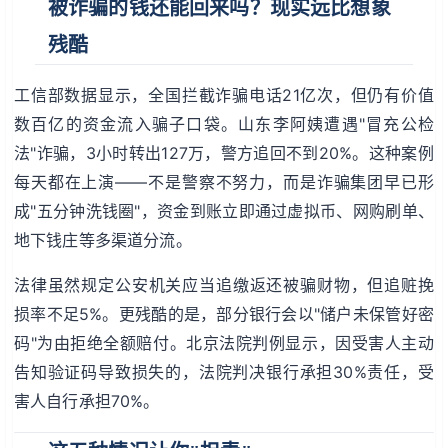
被诈骗的钱还能回来吗？现实远比想象
残酷
工信部数据显示，全国拦截诈骗电话21亿次，但仍有价值
数百亿的资金流入骗子口袋。山东李阿姨遭遇"冒充公检
法"诈骗，3小时转出127万，警方追回不到20%。这种案例
每天都在上演——不是警察不努力，而是诈骗集团早已形
成"五分钟洗钱圈"，资金到账立即通过虚拟币、网购刷单、
地下钱庄等多渠道分流。
法律虽然规定公安机关应当追缴返还被骗财物，但追赃挽
损率不足5%。更残酷的是，部分银行会以"储户未保管好密
码"为由拒绝全额赔付。北京法院判例显示，因受害人主动
告知验证码导致损失的，法院判决银行承担30%责任，受
害人自行承担70%。