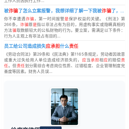
工作人员因执行工作...
被
诈骗
了怎么立案报警，我想详细了解一下我被
诈骗
了，如何确定
你不幸遭遇
诈骗
，第一时间报警
是
保护权益的关键。《刑法》第
266条，
诈骗
罪
是
指以非法占有为目的，用虚构事实或隐瞒真相的
方法
骗
取数额较大的公私财物的行为。要立案，需满足以下条件：
行为人主观上有非法占有目的...
员工给公司造成损失
应承担
什么
责任
《劳动合同法》第29条和《民法典》第1165条规定，劳动者因故意
或重大过失给用人单位造成经济损失的，
应
当
承担
相
应
的赔偿
责
任
。但
责任
划分需综合考虑岗位性质、过错程度、企业管理制度完
善度等因素。财务人员误...