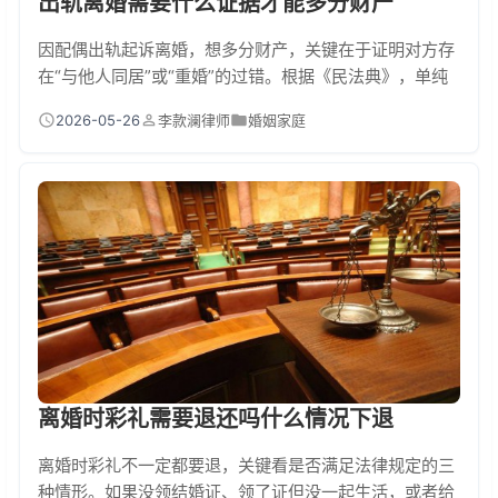
出轨离婚需要什么证据才能多分财产
因配偶出轨起诉离婚，想多分财产，关键在于证明对方存
在“与他人同居”或“重婚”的过错。根据《民法典》，单纯
的出轨（如一夜情）主要影响精神损害赔偿，不一定直接
2026-05-26
李款澜律师
婚姻家庭
导致财产多分。但若能证明出轨行为构成“与他人同居”
（持续稳定地共同居住）或“重婚”，则无过错方有权请求
损害赔偿，并在分割共同财产时可能获得照顾。因此，证
据的核……
离婚时彩礼需要退还吗什么情况下退
离婚时彩礼不一定都要退，关键看是否满足法律规定的三
种情形。如果没领结婚证、领了证但没一起生活，或者给