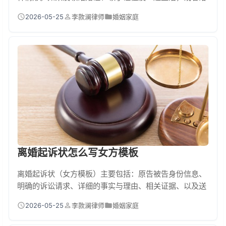
彩礼导致男方家生活困难，那么女方需要退还彩礼。如果
2026-05-25
李款澜律师
婚姻家庭
已经共同生活了一段时间，法院会根据实际情况判决部分
退还或不退。协商不成，可以向法院起诉。最常见的几种
情况，彩礼到底退不退？必须退（全额或大部分）没领证
或结了婚像没……
离婚起诉状怎么写女方模板
离婚起诉状（女方模板）主要包括：原告被告身份信息、
明确的诉讼请求、详细的事实与理由、相关证据、以及送
达地址。核心是诉讼请求（要离、要孩子、要财产、要赔
2026-05-25
李款澜律师
婚姻家庭
偿）和事实理由（感情破裂的原因）。撰写时应清晰陈
述，并以证据支撑。下方提供了标准模板框架和填充要