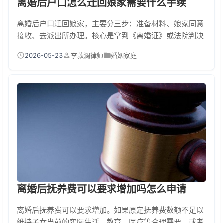
离婚后户口怎么迁回娘家需要什么手续
离婚后户口迁回娘家，主要分三步：准备材料、娘家同意
接收、去派出所办理。核心是拿到《离婚证》或法院判决
书，并征得娘家户主（通常是父母）和当地派出所的同
2026-05-23
李款澜律师
婚姻家庭
意。如果娘家在农村，还需获得村委会或村民小组的同意
证明。准备好所有材料后，到娘家所在地派出所申请《准
予迁入证明》，再回原户籍地办《户口迁移证》，最后落
户即可。具体要……
离婚后抚养费可以要求增加吗怎么申请
离婚后抚养费可以要求增加。如果原定抚养费数额不足以
维持子女当前的实际生活、教育、医疗等合理需要，或者