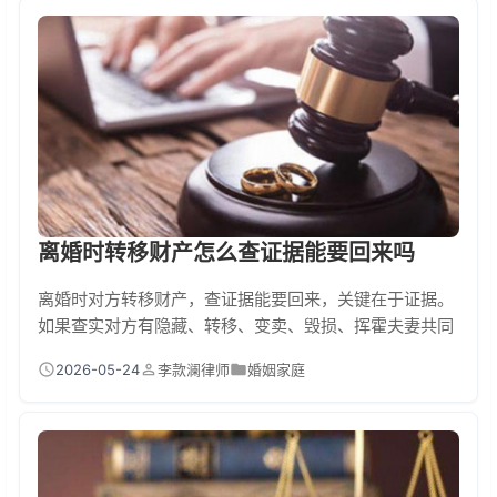
点。离婚起诉状到底长啥样？核心结构一份标准起诉状的
五大块1. 开头……
离婚时转移财产怎么查证据能要回来吗
离婚时对方转移财产，查证据能要回来，关键在于证据。
如果查实对方有隐藏、转移、变卖、毁损、挥霍夫妻共同
财产的行为，在离婚分割财产时，可以要求对该方少分或
2026-05-24
李款澜律师
婚姻家庭
者不分；离婚后发现的，也可以向法院起诉请求再次分
割。常见证据包括银行流水、房产交易记录、微信聊天记
录等。维权核心是及时取证并申请法院调查或财产保全。
对方偷偷转钱……