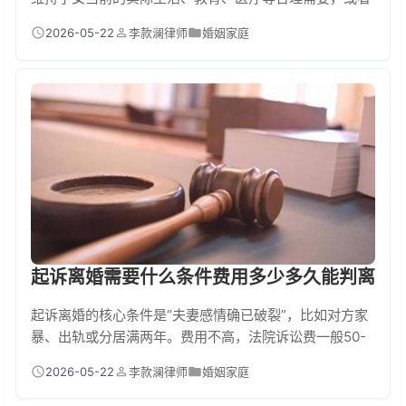
直接抚养子女一方的经济负担显著加重，都可以提出增加
2026-05-22
李款澜律师
婚姻家庭
要求。申请方式主要有两种：一是与支付方协商一致后签
订书面协议；二是协商不成时，以子女为原告，抚养方为
法定代理人，向法院提起诉讼，由法院判决是否增加及具
体数额。什么……
起诉离婚需要什么条件费用多少多久能判离
起诉离婚的核心条件是“夫妻感情确已破裂”，比如对方家
暴、出轨或分居满两年。费用不高，法院诉讼费一般50-
300元，请律师则几千到几万不等。时间上，如果对方同
2026-05-22
李款澜律师
婚姻家庭
意或案情简单，可能3-6个月判离；如果对方坚决不同意
且无充分证据，第一次起诉可能不判离，整个过程可能长