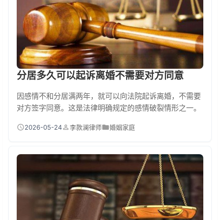
分居多久可以起诉离婚不需要对方同意
因感情不和分居满两年，就可以向法院起诉离婚，不需要
对方签字同意。这是法律明确规定的感情破裂情形之一。
但必须注意，这里的“分居”特指因感情不和而分开居住，
2026-05-24
李款澜律师
婚姻家庭
且时间需连续计算满两年。只要证据充分，即使对方不同
意离婚，法院调解无效后也应当判决准予离婚。感情不
和，分居两年就能离成吗？核心条件分居两年是“金牌证
据”分居原因……