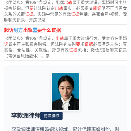
《民法典》第1091条规定，配偶
出轨
属于重大过错，离婚时可主张
损害赔偿。但
要
让法院认定
出轨
事实，必须提交
能证
明不正当男女
关系的关键
证据
。实践中常见的有效
证据
包括：亲密合照/视频、暧
昧聊天记录、开房记录...
起诉
男方
出轨
需
要什么证据
《民法典》第1091条规定，
出轨
属于重大过错行为，受害方在离婚
诉
讼中可主张损害赔偿。但法院判决时
要
求
证据
必须满足三性：真
实性、合法性、关联性。常见有效
证据
包括：微信/短信聊天记录
（需保留原始载体）、亲...
李款澜律师
资深律师
李款澜律师深耕婚姻法领域，累计代理离婚纠纷、财