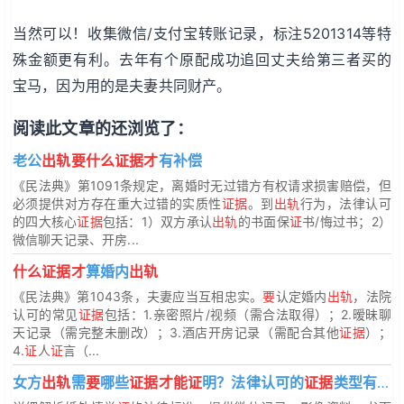
当然可以！收集微信/支付宝转账记录，标注5201314等特
殊金额更有利。去年有个原配成功追回丈夫给第三者买的
宝马，因为用的是夫妻共同财产。
阅读此文章的还浏览了：
老公
出轨要什么证据才
有补偿
《民法典》第1091条规定，离婚时无过错方有权请求损害赔偿，但
必须提供对方存在重大过错的实质性
证据
。到
出轨
行为，法律认可
的四大核心
证据
包括：1）双方承认
出轨
的书面保
证
书/悔过书；2）
微信聊天记录、开房...
什么证据才
算婚内
出轨
《民法典》第1043条，夫妻应当互相忠实。
要
认定婚内
出轨
，法院
认可的常见
证据
包括：1.亲密照片/视频（需合法取得）；2.暧昧聊
天记录（需完整未删改）；3.酒店开房记录（需配合其他
证据
）；
4.
证
人
证
言（...
女方
出轨
需
要
哪些
证据才能证
明？法律认可的
证据
类型有哪些