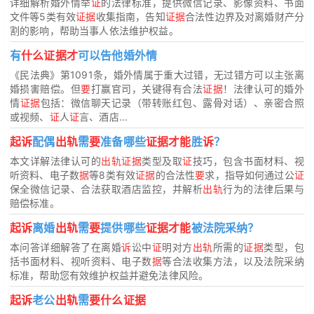
详细解析婚外情举
证
的法律标准，提供微信记录、影像资料、书面
文件等5类有效
证据
收集指南，告知
证据
合法性边界及对离婚财产分
割的影响，帮助当事人依法维护权益。
有
什么证据才
可以告他婚外情
《民法典》第1091条，婚外情属于重大过错，无过错方可以主张离
婚损害赔偿。但
要
打赢官司，关键得有合法
证据
！法律认可的婚外
情
证据
包括：微信聊天记录（带转账红包、露骨对话）、亲密合照
或视频、
证
人
证
言、酒店...
起诉
配偶
出轨
需
要
准备哪些
证据才能
胜
诉
？
本文详解法律认可的
出轨证据
类型及取
证
技巧，包含书面材料、视
听资料、电子数
据
等8类有效
证据
的合法性
要
求，指导如何通过公
证
保全微信记录、合法获取酒店监控，并解析
出轨
行为的法律后果与
赔偿标准。
起诉
离婚
出轨
需
要
提供哪些
证据才能
被法院采纳？
本问答详细解答了在离婚
诉
讼中
证
明对方
出轨
所需的
证据
类型，包
括书面材料、视听资料、电子数
据
等合法收集方法，以及法院采纳
标准，帮助您有效维护权益并避免法律风险。
起诉
老公
出轨
需
要什么证据