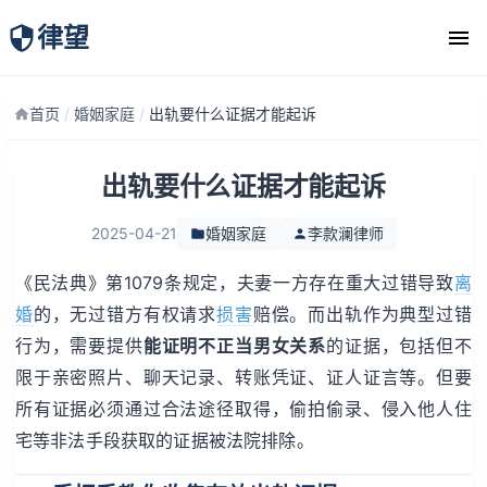
律望
律师团队
首页
/
婚姻家庭
/
出轨要什么证据才能起诉
出轨要什么证据才能起诉
2025-04-21
婚姻家庭
李款澜律师
《民法典》第1079条规定，夫妻一方存在重大过错导致
离
婚
的，无过错方有权请求
损害
赔偿。而出轨作为典型过错
行为，需要提供
能证明不正当男女关系
的证据，包括但不
限于亲密照片、聊天记录、转账凭证、证人证言等。但要
所有证据必须通过合法途径取得，偷拍偷录、侵入他人住
宅等非法手段获取的证据被法院排除。