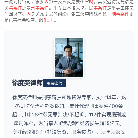
一说到打官司，很多
人
第一反应就是要坐牢
吗
，其实这得先分清是
民
事案件
还是
刑事案件
。用专业术语来说，民
事案件
是平等主体之
间因财产、
人
身关系引发的纠纷，张三欠李四钱不还；
刑事案件
则
是危害社会秩序、触
犯刑
...
徐度奕律师
资深律师
徐度奕律师是刑事辩护领域资深专家，执业14年，熟
悉司法全流程办案逻辑。累计代理刑事案件400余
起，其中28件获无罪判决/不起诉，112件实现缓刑或
量刑减档，为当事人避免/挽回经济损失超15亿元。
专注经济犯罪（非法集资、职务侵占）、涉黑涉恶案