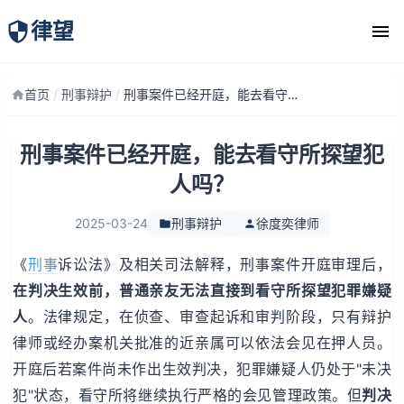
律望
律师团队
首页
/
刑事辩护
/
刑事案件已经开庭，能去看守所探望犯人吗？
刑事案件已经开庭，能去看守所探望犯
人吗？
2025-03-24
刑事辩护
徐度奕律师
《
刑事
诉讼法》及相关司法解释，刑事案件开庭审理后，
在判决生效前，普通亲友无法直接到看守所探望犯罪嫌疑
人
。法律规定，在侦查、审查起诉和审判阶段，只有辩护
律师或经办案机关批准的近亲属可以依法会见在押人员。
开庭后若案件尚未作出生效判决，犯罪嫌疑人仍处于"未决
犯"状态，看守所将继续执行严格的会见管理政策。但
判决