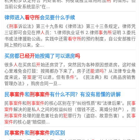
机关初步认定符合"判处管制、拘役或独立适用附加
刑
"的情形。但
当前公安系统显示"在...
律师进入
看守所
会见要什么手续
《
刑事
诉讼法》第三十九条和《律师法》第三十三条规定，律师凭
三证即可会见在押
人
员：1.律师执业证书 2.律师
事
务
所
证明 3.委托
书或法律援助公函。实践中还需
看守所
的预约制度，自公安部推行
网上预约以来，全...
买房都
已经开
始按揭了可以退房
吗
很多
人
在买房后
开
始还房贷了，突然因为各种原因想退房，这时候
心里难免会打鼓：按揭都办下来了，房子还
能
退
吗
？从法律专业角
度来说，答
案
是“可以退，但有条
件
”。《民法典》和《商品房销售
管理办法》，购房合同一旦...
民
事案件
和
刑事案件
有什么不同？有没有易懂的讲解
民
事案件
和
刑事案件
的核心区别在于“纠纷性质”和“法律后果”。民
事
案件
解决的是私
人
之间的权益纠纷（借钱不还、离婚分财产），而
刑事案件
处理的是危害社会的
犯
罪行为（盗窃、故意伤害）。民
事
案件
的核心是“赔偿损...
民
事案件
和
刑事案件
的区别