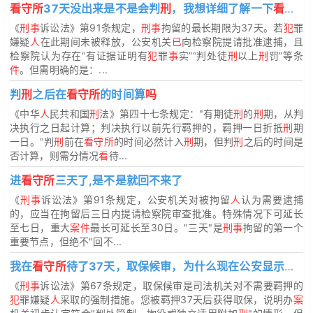
看守所
37天没出来是不是会判
刑
，我想详细了解一下
看守所
《
刑事
诉讼法》第91条规定，
刑事
拘留的最长期限为37天。若
犯
罪
嫌疑
人
在此期间未被释放，公安机关
已
向检察院提请批准逮捕，且
检察院认为存在“有证据证明有
犯
罪
事
实”“判处徒
刑
以上
刑
罚”等条
件
。但需明确的是：...
判
刑
之后在
看守所
的时间算
吗
《中华
人
民共和国
刑
法》第四十七条规定："有期徒
刑
的
刑
期，从判
决执行之日起计算；判决执行以前先行羁押的，羁押一日折抵
刑
期
一日。"判
刑
前在
看守所
的时间必然计入
刑
期，但判
刑
之后的时间是
否计算，则需分情况
看
待...
进
看守所
三天了,是不是就回不来了
《
刑事
诉讼法》第91条规定，公安机关对被拘留
人
认为需要逮捕
的，应当在拘留后三日内提请检察院审查批准。特殊情况下可延长
至七日，重大
案件
最长可延长至30日。"三天"是
刑事
拘留的第一个
重要节点，但绝不"回不...
我在
看守所
待了37天，取保候审，为什么现在公安显示在逃
《
刑事
诉讼法》第67条规定，取保候审是司法机关对不需要羁押的
犯
罪嫌疑
人
采取的强制措施。您被羁押37天后获得取保，说明办
案