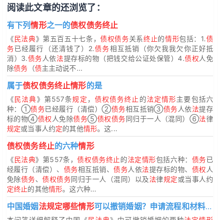
阅读此文章的还浏览了：
有下列
情形
之一的
债权债务终止
《
民法典
》第五百五十七条，
债权债务
关系
终止
的
情形
包括：1.
债
务
已经履行（还清钱了）2.
债务
相互抵销（你欠我我欠你正好抵
消）3.
债务
人依
法
提存标的物（把钱交给公证处保管）4.
债权
人免
除
债务
（
债
主主动说不...
属于
债权债务终止情形
的是
《
民法典
》第557条
规定
，
债权债务终止
的
法定情形
主要包括六
种：①
债务
已经履行（清偿）②
债务
相互抵销③
债务
人依
法
提存
标的物④
债权
人免除
债务
⑤
债权债务
同归于一人（混同）⑥
法
律
规定
或当事人约
定
的其他
情形
。这...
债权债务终止
的六种
情形
《
民法典
》第557条，
债权债务终止
的
法定情形
包括六种：
债务
已
经履行（清偿）、
债务
相互抵销、
债务
人依
法
提存标的物、
债权
人
免除
债务
、
债权债务
同归于一人（混同）以及
法
律
规定
或当事人约
定终止
的其他
情形
。这六种...
中国婚姻
法规定哪些情形
可以撤销婚姻？申请流程和材料是什么？
本问答详细解释了中国《
民法典
》中可撤销婚姻的两种
法定情形