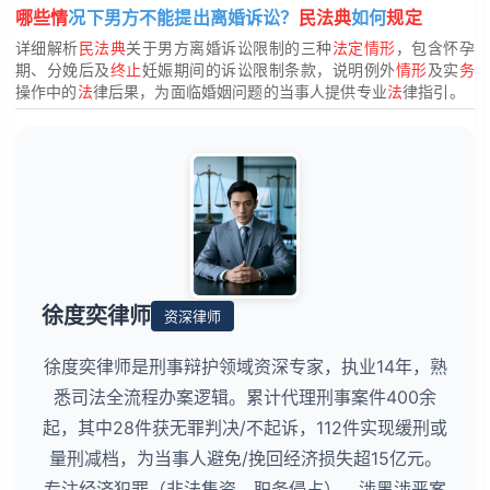
哪些情
况下男方不能提出离婚诉讼？
民法典
如何
规定
详细解析
民法典
关于男方离婚诉讼限制的三种
法定情形
，包含怀孕
期、分娩后及
终止
妊娠期间的诉讼限制条款，说明例外
情形
及实
务
操作中的
法
律后果，为面临婚姻问题的当事人提供专业
法
律指引。
徐度奕律师
资深律师
徐度奕律师是刑事辩护领域资深专家，执业14年，熟
悉司法全流程办案逻辑。累计代理刑事案件400余
起，其中28件获无罪判决/不起诉，112件实现缓刑或
量刑减档，为当事人避免/挽回经济损失超15亿元。
专注经济犯罪（非法集资、职务侵占）、涉黑涉恶案