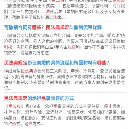
（胁迫结婚和隐瞒重大疾病），包括申请流程、所需材料、时间限
制（如一年内提出）、
法
律后果（婚姻自始无效）以及子女抚养处
理，帮助用户了解如何通过
法
律...
可撤销合同有
哪些
？
民法典规定
与撤销流程详解
可撤销合同包括重大误解订立的合同、显失公平的合同、受欺诈/胁
迫签订的合同、乘人之危的合同，当事人可通过协商或诉讼行使撤
销
权
，需在知道撤销事由后1年内主张
权
利。当你在签合同时手抖填
错数字，或是被对方忽悠...
民法典规定
协议离婚的具体流程和所需材料有
哪些
？
详细解读
民法典
协议离婚三大阶段：申请、冷静期、登记发证全流
程，列明需准备的身份证件、离婚协议书等5类核心材料，解析冷静
期撤回机制及涉外婚姻特别注意事项，帮助当事人顺利完成离婚登
记。
民法典规定
的承担
民
事责任的方式
《
民法典
》第179条，承担
民
事责任的方式主要包括：停
止
侵害、
排除妨碍、消除危险、返还财产、恢复原状、修理/重作/更换、继
续履行、赔偿损失、支付违约金、消除影响/恢复名誉、赔礼道歉等
11种
形
式。这
些
方式...