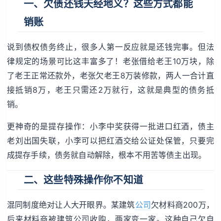
一、欠债还钱天经地义？这些方式都能
销账
说到债权债务终止，很多人第一反应就是还钱完事。但法
律规定的场景可比这丰富多了！老张借给老王10万块，除
了老王正常还款外，老张欠老王8万装修款，两人一合计直
接抵销8万，老王只需还2万就行，这就是典型的债务抵
销。
更神奇的是提存操作：小李中奖获得一批进口红酒，债主
老刘出国失联，小李可以把红酒交给公证处保管，只要完
成提存手续，债务就自动解除，根本不用苦等债主出现。
二、这些特殊操作你不知道
混同制度绝对让人大开眼界。某建筑
公司
欠材料商200万，
后来材料商被建筑公司收购，两家变一家。这种自己欠自