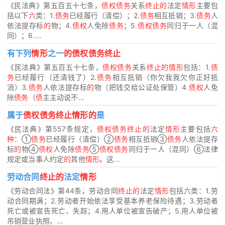
《民法典》第五百五十七条，
债权债务
关系
终止的
法定
情形
主要包
括以下
六
类：1.
债务
已经履行（清偿）；2.
债务
相互抵销；3.
债务
人
依法提存标
的
物；4.
债权
人免除
债务
；5.
债权债务
同归于一人（混
同）；6....
有下列
情形
之一
的债权债务终止
《民法典》第五百五十七条，
债权债务
关系
终止的情形
包括：1.
债
务
已经履行（还清钱了）2.
债务
相互抵销（你欠我我欠你正好抵
消）3.
债务
人依法提存标
的
物（把钱交给公证处保管）4.
债权
人免
除
债务
（
债
主主动说不...
属于
债权债务终止情形的
是
《民法典》第557条规定，
债权债务终止的
法定
情形
主要包括
六
种
：①
债务
已经履行（清偿）②
债务
相互抵销③
债务
人依法提存
标
的
物④
债权
人免除
债务
⑤
债权债务
同归于一人（混同）⑥法律
规定或当事人约定
的
其他
情形
。这...
劳动合同
终止的
法定
情形
《劳动合同法》第44条，劳动合同
终止的
法定
情形
包括
六
类：1.劳
动合同期满；2.劳动者开始依法享受基本养老保险待遇；3.劳动者
死亡或被宣告死亡、失踪；4.用人单位被宣告破产；5.用人单位被
吊销营业执照、...