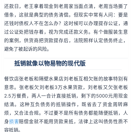
还款日，老王拿着现金到老周家当面点清，老周当场撕了
借条，这就是典型的债务清偿。但现实中常有人问：要是
还钱时债权人不在怎么办？这时候可以办理提存公证，通
过公证处把钱存着，视为完成还款义务。有个做服装生意
的案例，供货商把货款提存后，法院照样认定债务终止，
避免了被起诉的风险。
抵销就像以物易物的现代版
餐饮店张老板和隔壁水果店刘老板互相欠账的故事特别有
意思。张老板欠刘老板3万水果货款，刘老板又欠张老板
2.5万餐费，两人一合计直接抵销，剩下的5000元用现金
结清。这种互负债务的抵销操作，既省去了资金周转麻
烦，又合法合规。不过要不是所有债务都能随便抵销，人
身
损害
赔偿金就不能用货款来抵，法律上这叫债务性质不
容抵销。