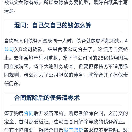
被认定免除有效。所以免除债务要慎重，最好白纸黑字写
清楚。
混同：自己欠自己的钱怎么算
当债权人和债务人变成同一人时，债务就像魔术般消失。A
公司
欠B公司货款，结果两家公司合并了，这债务自然终
止。去年某地产集团重组，旗下子公司间的26亿债务因混
同直接清零，省下大笔财务成本。但要担保债务不适用混
同规则，母公司为子公司担保的债务，就算合并了担保责
任仍在。
合同解除后的债务清零术
签了购房
合同
后开发商违约，购房者解除合同，之前交的
定金、首付都要返还，这就是合同解除导致的债务终止。
但有个陷阱要：解除合同后
损害赔偿
请求权不受影响。装