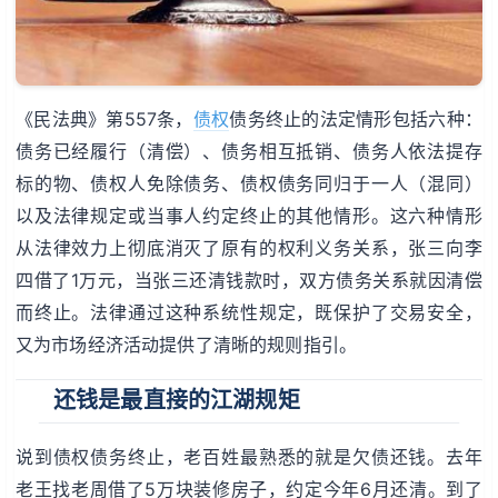
《民法典》第557条，
债权
债务终止的法定情形包括六种：
债务已经履行（清偿）、债务相互抵销、债务人依法提存
标的物、债权人免除债务、债权债务同归于一人（混同）
以及法律规定或当事人约定终止的其他情形。这六种情形
从法律效力上彻底消灭了原有的权利义务关系，张三向李
四借了1万元，当张三还清钱款时，双方债务关系就因清偿
而终止。法律通过这种系统性规定，既保护了交易安全，
又为市场经济活动提供了清晰的规则指引。
还钱是最直接的江湖规矩
说到债权债务终止，老百姓最熟悉的就是欠债还钱。去年
老王找老周借了5万块装修房子，约定今年6月还清。到了