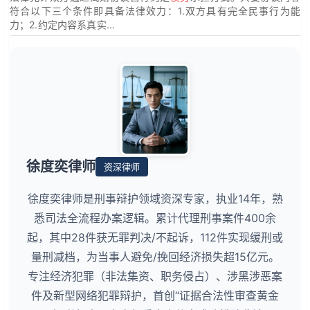
符合以下三个条件即具备法律效力：1.双方具有完全民事行为能
力；2.约定内容系真实...
徐度奕律师
资深律师
徐度奕律师是刑事辩护领域资深专家，执业14年，熟
悉司法全流程办案逻辑。累计代理刑事案件400余
起，其中28件获无罪判决/不起诉，112件实现缓刑或
量刑减档，为当事人避免/挽回经济损失超15亿元。
专注经济犯罪（非法集资、职务侵占）、涉黑涉恶案
件及新型网络犯罪辩护，首创“证据合法性审查黄金