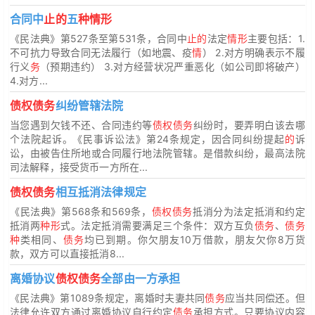
合同中
止的
五
种情形
《民法典》第527条至第531条，合同中
止的
法定
情形
主要包括：1.
不可抗力导致合同无法履行（如地震、疫
情
） 2.对方明确表示不履
行义
务
（预期违约） 3.对方经营状况严重恶化（如公司即将破产）
4.对方...
债权债务
纠纷管辖法院
当您遇到欠钱不还、合同违约等
债权债务
纠纷时，要弄明白该去哪
个法院起诉。《民事诉讼法》第24条规定，因合同纠纷提起
的
诉
讼，由被告住所地或合同履行地法院管辖。是借款纠纷，最高法院
司法解释，接受货币一方所在...
债权债务
相互抵消法律规定
《民法典》第568条和569条，
债权债务
抵消分为法定抵消和约定
抵消两
种形
式。法定抵消需要满足三个条件：双方互负
债务
、
债务
种
类相同、
债务
均已到期。你欠朋友10万借款，朋友欠你8万货
款，双方可以直接抵消8...
离婚协议
债权债务
全部由一方承担
《民法典》第1089条规定，离婚时夫妻共同
债务
应当共同偿还。但
法律允许双方通过离婚协议自行约定
债务
承担方式。只要协议内容