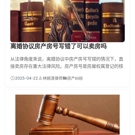
离婚协议房产房号写错了可以卖房吗
从法律角度来说，离婚协议中房产房号写错的情况下，直
接卖房存在重大法律风险。房产房号是房屋权属登记的核
心信息之一，协议与实际产权证登记信息不符，导致房屋
2025-04-22
林婉清律师
房产纠纷
产权争议、交易被冻结甚至合同无效。必须通过法律程序
修正协议或产权信息后才能正常交易！ 一、房号写错到底
有多严重？真实案例告诉你 杭州曾有一个典型案例：张女
士离婚协议中将房产写成“3幢2单元302室”，但实际房产
证是“3幢2单元301室”。卖房时买家发...