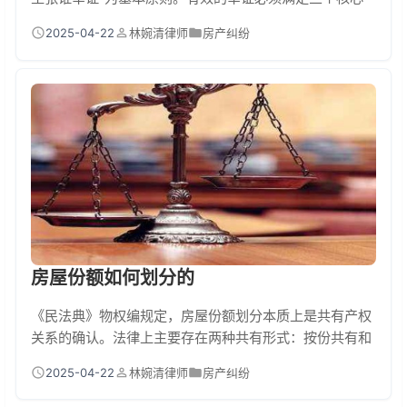
条件：证据合法性（来源合法）、证据关联性（与财产直
2025-04-22
林婉清律师
房产纠纷
接相关）、证据真实性（未被篡改）。发现对方转移财
产，需提供银行流水、房产过户记录等原始证据，仅凭口
头陈述或猜测难以被法院采信。 离婚财产举证全攻略：手
把手教你收集证据 离婚财产举证就像玩“侦探游戏”，关键
要掌握这三类证据：
房屋份额如何划分的
《民法典》物权编规定，房屋份额划分本质上是共有产权
关系的确认。法律上主要存在两种共有形式：按份共有和
共同共有。按份共有需明确各占比例（如30%、70%），
2025-04-22
林婉清律师
房产纠纷
共同共有则默认均等分割。划分依据包括出资证明、书面
协议、继承关系等，若协商不成可通过诉讼由法院贡献