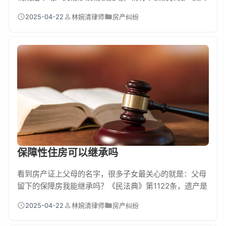
纷。律师能从合同审查、产权调查、交易流程把控等环节
2025-04-22
林婉清律师
房产纠纷
提供全链条保障。司法大数据显示，全国房屋买卖纠纷案
件中，73%的败诉方都是未聘请专业律师的当事人。 律师
在房屋买卖中的四大救命功能 去年我处理过一个真实案
例：买家王姐看中套"满五唯一"学区房，中介拍胸脯说税
费全免。结果签约后查档发现原房主在外地还有房...
保障性住房可以继承吗
看到房产证上父母的名字，很多子女最关心的就是：父母
留下的保障房我能继承吗？《民法典》第1122条，遗产是
自然人死亡时遗留的个人合法财产。但了！保障房分
2025-04-22
林婉清律师
房产纠纷
为"完全产权"和"有限产权"两种情况。像经济适用房满5年
补缴土地款获得完全产权后，继承就和普通商品房一样。