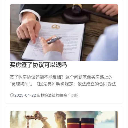
而公租房这种只有使用权的，继承人需要符合保障条件才
能继续居住，这可不是传统意义上的继承哦！ 不同类型的
保障房继承规则大不同 先说说最常见的经适房...
买房签了协议可以退吗
签了购房协议还能不能反悔？这个问题就像买房路上的
“灵魂拷问”。《民法典》明确规定：依法成立的合同受法
律保护，原则上不能随意解除。但！出现双方协商一致、
2025-04-22
林婉清律师
房产纠纷
法定解除权（开发商严重违约）或约定解除权（合同里写
了反悔条款）这三种情况，房子还真有退掉。现实中近
30%的退房纠纷都和法律规定的“合同目的无法实现”有
关，房子烂尾、货不对板等。 一、签了购房协议还能“后
悔”的4种姿势