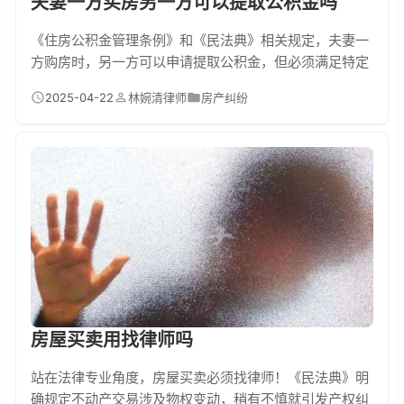
夫妻一方买房另一方可以提取公积金吗
《住房公积金管理条例》和《民法典》相关规定，夫妻一
方购房时，另一方可以申请提取公积金，但必须满足特定
条件。法律明确公积金属于职工个人财产，但婚姻关系存
2025-04-22
林婉清律师
房产纠纷
续期间购房行为视为夫妻共同行为。只要提供结婚证、购
房合同等证明材料，未直接购房的一方仍有权提取公积金
用于偿还房贷或支付首付。不过政策因地区差异有所调
整，实际操作需咨询当地公积金管理中心。 夫妻买房用公
积金，这些情况都能操作！ 现在小两口买房压力大，公...
房屋买卖用找律师吗
站在法律专业角度，房屋买卖必须找律师！《民法典》明
确规定不动产交易涉及物权变动，稍有不慎就引发产权纠