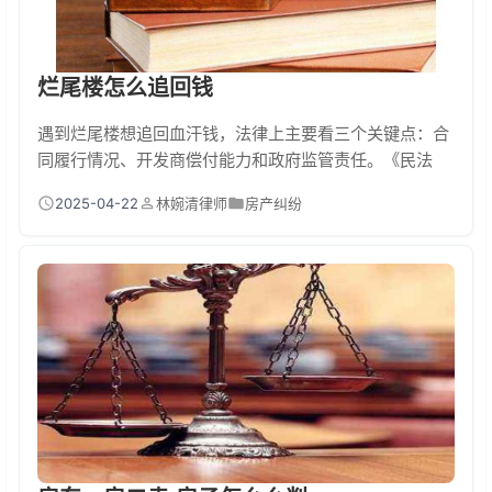
烂尾楼怎么追回钱
遇到烂尾楼想追回血汗钱，法律上主要看三个关键点：合
同履行情况、开发商偿付能力和政府监管责任。《民法
典》第563条，开发商严重违约时业主可解除合同要求退
2025-04-22
林婉清律师
房产纠纷
款；《企业破产法》规定开发商资不抵债时可通过破产程
序申报债权；最高人民法院司法解释明确商品房消费型购
房者享有优先受偿权。但需要准备购房合同、付款凭证等
完整证据链，建议尽快委托专业律师介入。 一、烂尾楼自
救指南：钱要这样追 去年我处理过一个典型案例，杭...