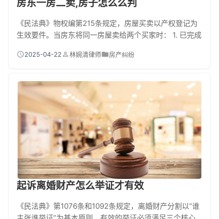
房东一房二卖,房子怎么么判
《民法典》物权编第215条规定，房屋买卖以产权登记为
生效要件。当房东将同一房屋卖给两个买家时： 1. 已完成
过户登记的买家取得房屋所有权2. 未过户的买家只能追究
2025-04-22
林婉清律师
房产纠纷
违约责任3. 若存在恶意串通情形，后签合同被认定无效4.
法院会综合付款、占有、登记等情况作出裁判 一房二卖背
后的法律博弈战 去年有个真实案例，房东张三先把房子卖
给李四，收了30万首付没办过户。两个月后又高价卖给王
五并完成过户。最终法院把...
起诉离婚财产怎么举证才有效
《民法典》第1076条和1092条规定，离婚财产分割以“谁
主张谁举证”为基本原则。有效的举证必须满足三个核心