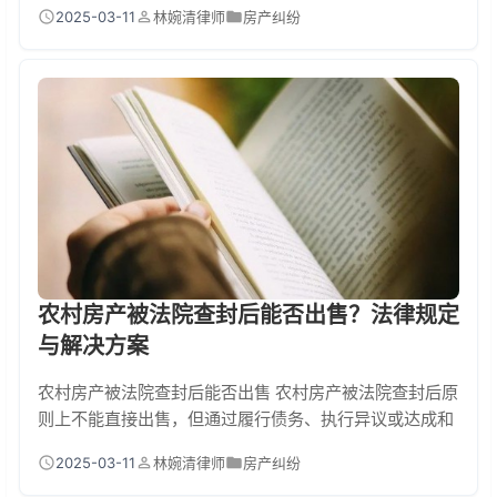
《民法典》第215条，物权变动不影响合同效力。只要合
2025-03-11
林婉清律师
房产纠纷
同签订时双方具备民事行为能力、意思表示真实且内容合
法，即便后续产权发生变更，合同仍具有法律约束力。但
要注意，产权变更可能影响合同的实际履行，需通过法律
途径主张权益。 一、为什么产权变更不影响合同效力？
购房合同属于债权行为，而产权登记属于
农村房产被法院查封后能否出售？法律规定
与解决方案
农村房产被法院查封后能否出售 农村房产被法院查封后原
则上不能直接出售，但通过履行债务、执行异议或达成和
解等法定程序，存在解封后交易的可能性。根据《民事诉
2025-03-11
林婉清律师
房产纠纷
讼法》第242条，查封期间擅自处分财产可能面临罚款甚