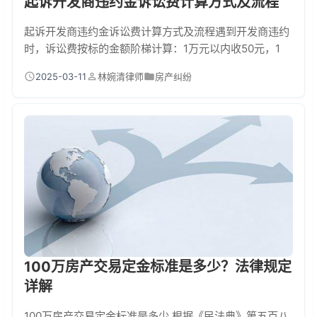
起诉开发商违约金诉讼费计算方式及流程
起诉开发商违约金诉讼费计算方式及流程遇到开发商违约
时，诉讼费按标的金额阶梯计算：1万元以内收50元，1
万-10万按2.5%，10万-20万按2%。例如索赔15万违约
2025-03-11
林婉清律师
房产纠纷
金，诉讼费计算为：10万×2.5%+5万
×2%=2500+1000=3500元。流程包含准备证据→法院立
案→诉前调解→正式开庭→判决执行五个阶段，全程约3-
6个月。违约金官司必知的法律武器根据《民法典》第五
百八十五条
100万房产交易定金标准是多少？法律规定
详解
100万房产交易定金标准是多少 根据《民法典》第五百八