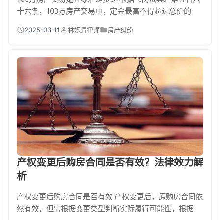
十六条，100万房产交易中，定金最高不得超过总价的
20%，也就是20万元封顶！但实际操作中，买卖双方通常
2025-03-11
林婉清律师
房产纠纷
约定在5%-10%之间，即5万到10万元。注意！超过法定
上限的定金条款可能被判无效，比如约定30万定金，超出
的10万不受法律保护。 一、定金背后的法律密码 很多人
不知道，定金和订金在法律上完全是两码事。去年就发生
过典型案例：买家支付15万"订...
产权变更后购房合同是否有效？法律效力解
析
产权变更后购房合同是否有效 产权变更后，原购房合同依
然有效，但需根据变更类型判断实际履行可能性。根据