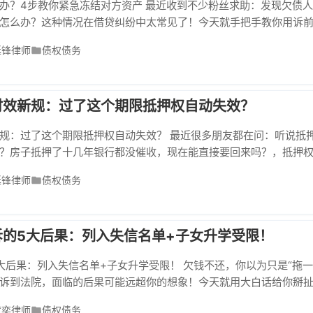
办？4步教你紧急冻结对方资产 最近收到不少粉丝求助：发现欠债
怎么办？这种情况在借贷纠纷中太常见了！今天就手把手教你用诉
转移财产，照样能让他跑得了和尚跑不了庙！ 一、发现财产转移的
延锋律师
债权债务
房、突然离婚、频繁转账这三种行为时，80%是在转移财产！上周
，结果对方把3套房子...
时效新规：过了这个期限抵押权自动失效？
规：过了这个期限抵押权自动失效？ 最近很多朋友都在问：听说抵
？房子抵押了十几年银行都没催收，现在能直接要回来吗？，抵押
后法律不再强制保护，能不能实现权利要看具体情况！ 一、新规核心
延锋律师
债权债务
跑" 过去《物权法》第202条规定抵押权有独立诉讼时效，但《民法典
诉的5大后果：列入失信名单+子女升学受限！
大后果：列入失信名单+子女升学受限！ 欠钱不还，你以为只是“拖一
诉到法院，面临的后果可能远超你的想象！今天就用大白话给你掰
、财产被强制执行...这5大“紧箍咒”到底有多狠！ 一、被列入失
度奕律师
债权债务