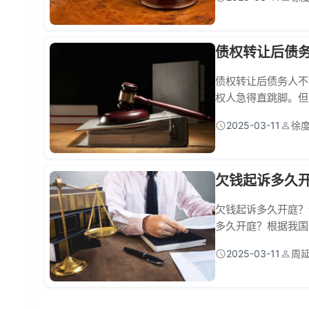
步难行 法院判决后
只能选绿皮车，住酒店
债权转让后债
债权转让后债务人不
权人急得直跳脚。但
需要债务人点头同意
2025-03-11
徐
搞懂这些"杀手锏"
过快递单+签收记录确
欠钱起诉多久开
欠钱起诉多久开庭？
多久开庭？根据我国
排期、被告配合度等
2025-03-11
周
点 节点1：材料准
证复印件