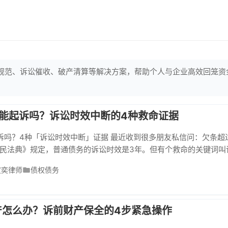
规范、诉讼催收、破产清算等解决方案，帮助个人与企业高效回笼资
还能起诉吗？诉讼时效中断的4种救命证据
诉吗？4种「诉讼时效中断」证据 最近收到很多朋友私信问：欠条超
民法典》规定，普通债务的诉讼时效是3年。但有个救命的关键词叫
定证据证明这期间催过债，时效就能重新计算，哪怕是10年前的欠
度奕律师
债权债务
可的4种「时效中断证据」 证据1：书面催款通知书 带快递单号的EM
栏写明
产怎么办？诉前财产保全的4步紧急操作