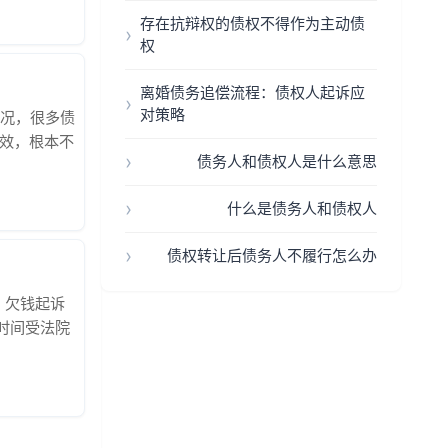
开，坐高铁
存在抗辩权的债权不得作为主动债
权
离婚债务追偿流程：债权人起诉应
对策略
情况，很多债
生效，根本不
债务人和债权人是什么意思
法律武器：先
，结果法院通
什么是债务人和债权人
债权转让后债务人不履行怎么办
：欠钱起诉
时间受法院
2个关键节
印对方身份