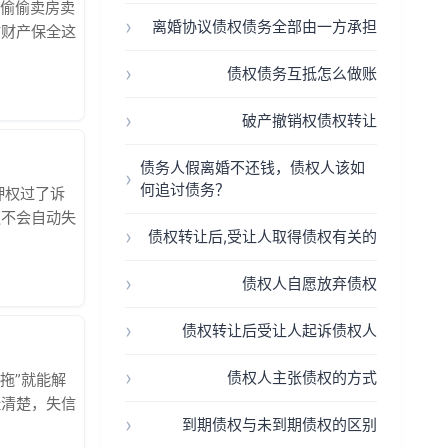
人偷偷卖房卖
离婚协议债权债务全部由一方承担
前财产保全这
3个危险信号
债权债务互抵怎么做账
刚有个案例：
破产撤销权债权转让
债务人假离婚不还钱，债权人该如
何追讨债务？
押权过了诉
权不会自动失
债权转让后,受让人取得债权有关的
：从"永久
》419条直
债权人自愿放弃债权
债权转让后受让人起诉债权人
债权人主张债权的方式
拖”就能解
扯清楚，失信
到期债权与未到期债权的区别
信黑名单，寸