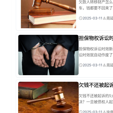
欠款人转移财产怎么
车，钱都要不回来了
招杀手锏，就算对方
2025-03-11
周
当债务人出现低价卖
老张借给朋友200万
担保物权诉讼
担保物权诉讼时效新
讼时效就自动作废了
效，但过了诉讼时效
2025-03-11
周
有效"到"跟着主债权
接改写规则：
欠钱不还被起
欠钱不还被起诉的5
决？一旦被债权人起
黑名单、子女升学受限
2025-03-11
徐