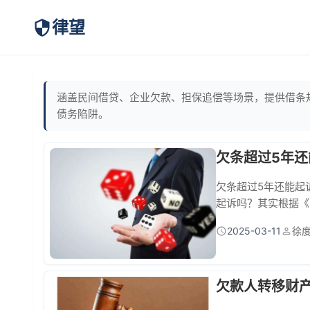
律望
涵盖民间借贷、企业欠款、担保追偿等场景，提供借条
债务陷阱。
欠条超过5年
欠条超过5年还能起
起诉吗？其实根据《
断！只要你能拿出特
2025-03-11
徐
追回！ 一、法律认
管用！重点要在备注
欠款人转移财