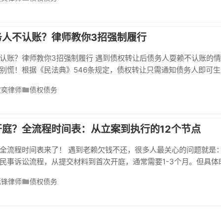
仍不还钱，直接上“老赖榜”！你的身份证号、照片、欠款金额全网公
只能挑小旅馆。...
务人不认账？律师教你3招强制履行
认账？律师教你3招强制履行 遇到债权转让后债务人耍赖不认账的
别慌！根据《民法典》546条规定，债权转让只需通知债务人即可
。今天就让专业律师手把手教你，用3招让"老赖"乖乖还钱！ 一、
度奕律师
债权债务
 杭州某建材公司债权转让纠纷案中，债务人以"没收到通知"为由赖账
认通知有效，直...
庭？全流程时间表：从立案到执行的12个节点
全流程时间表来了！ 遇到老赖欠钱不还，很多人最关心的问题就是
民事诉讼流程，从提交材料到首次开庭，通常需要1-3个月。但具体
因素影响，今天用12个关键节点带你看懂全流程！ 从立案到执行的1
延锋律师
债权债务
备（1-7天） 收集借条、转账记录、催款记录等核心证据，建议同步打