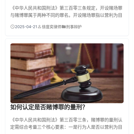
《中华人民共和国刑法》第三百零三条规定，开设赌场罪
与赌博罪属于两种不同的罪名。开设赌场罪指以营利为目
的，为他人赌博提供场所、资金、工具或组织赌博活动的
2025-04-21
徐度奕律师
刑事辩护
行为，最高可判10年有期徒刑。而赌博罪主要针对以营利
为目的聚众赌博或以赌博为业者，最高刑期为3年。两者
的核心区别在于：开设赌场罪是"组织经营行为"，赌博罪
是"参与行为"。 对于普通人而言，若只是偶尔参与赌博且
赌资较小，一般属于治安处罚范畴。但若存在以...
如何认定是否赌博罪的量刑？
《中华人民共和国刑法》第三百零三条，赌博罪的量刑认
定需综合考量三个核心要素：一是行为人是否以营利为目