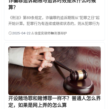
诈骗罪追诉期限与追诉时效是从什么时候
算？
《刑法》第89条规定，诈骗罪的追诉期限从“犯罪之日”起
开始计算。犯罪行为有连续或继续状态的，则从犯罪行为
“终了之日”起算。这里的“犯罪之日”指犯罪行为实施完毕
2025-04-22
徐度奕律师
刑事辩护
的时间，而“连续或继续状态”则适用于多次诈骗或长期诈
骗的情形。某人连续三年实施诈骗，追诉时效需从一次诈
骗行为结束之日起算。若案件已被司法机关立案，但犯罪
嫌疑人逃避侦查或审判，则不受追诉时效限制（《刑法》
第88条）。 为什么追诉时效对诈骗罪如此...
开设赌场罪和赌博罪一样不？普通人怎么界
定，如果是网上弄的怎么算