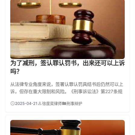
造成损失比例（超过50万元构成"重大损失"）、涉及人数
（超过150人即属"人数众多"）等核...
为了减刑，签认罪认罚书，出来还可以上诉
吗？
从法律专业角度来说，签署认罪认罚具结书后仍然可以上
诉，但存在重大限制和风险。《刑事诉讼法》第227条规
定，被告人有权对一审判决提出上诉。但签署认罪认罚书
2025-04-21
徐度奕律师
刑事辩护
已承认犯罪事实并接受量刑建议，若事后无正当理由反
悔，面临检察机关抗诉导致量刑加重、法院认定"不诚信
认罪"等后果。最高人民法院工作报告显示，认罪认罚案
件上诉率约9.7%，因量刑过重提起上诉的占比达68%。
认罪认罚后上诉的深层博弈 很多当事人误以为"...