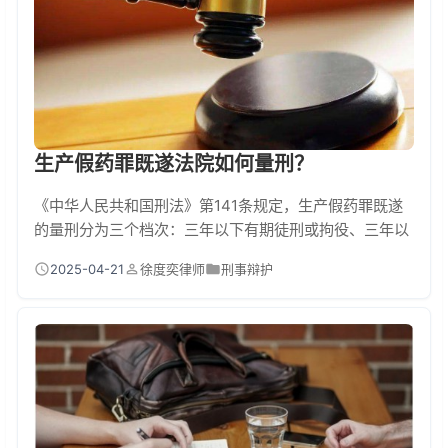
生产假药罪既遂法院如何量刑？
《中华人民共和国刑法》第141条规定，生产假药罪既遂
的量刑分为三个档次：三年以下有期徒刑或拘役、三年以
上十年以下有期徒刑以及十年以上有期徒刑、无期徒刑或
2025-04-21
徐度奕律师
刑事辩护
死刑。量刑需综合考量假药的危害性、生产规模、违法所
得、是否造成人身伤害等情节，并处以罚金或没收财产。
若涉及孕产妇、儿童等特殊群体，或疫情期间生产防疫假
药，将从重处罚。 假药背后的"致命生意" 江苏某药厂批量
生产假冒降压药，经检测有效成分不足正品的5...