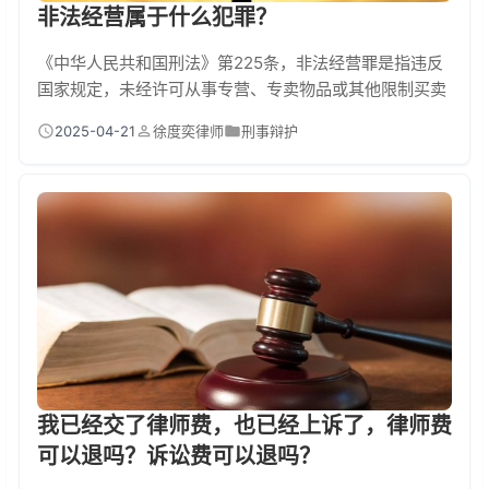
非法经营属于什么犯罪？
《中华人民共和国刑法》第225条，非法经营罪是指违反
国家规定，未经许可从事专营、专卖物品或其他限制买卖
物品的经营，或者扰乱市场秩序的严重行为。其本质是破
2025-04-21
徐度奕律师
刑事辩护
坏国家对特定领域的经济管理制度，属于典型的经济犯罪
范畴。构成要件包含三个核心要素：违反国家特许经营规
定、具有经营行为、达到"情节严重"标准。最高可处十五
年有期徒刑并处罚金，在司法实践中已成为打击地下钱
庄、非法放贷、倒卖票证等行为的"利器"。 非法经...
我已经交了律师费，也已经上诉了，律师费
可以退吗？诉讼费可以退吗？