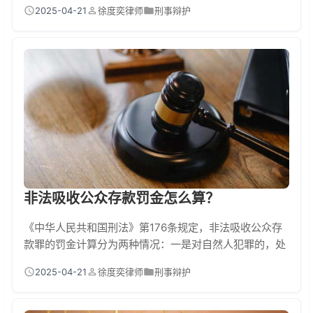
的，二是是否组织他人参与赌博，三是赌资规模或抽头渔
2025-04-21
徐度奕律师
刑事辩护
利金额是否达到刑事立案标准。实务中，法院会重点审查
赌博活动的组织性、持续性和社会危害性，开设赌场时
长、参与人数、资金流水等。若涉案金额超过司法解释规
定的5万元（一般地区标准），或组织3名以上人员参赌，
则构成刑事犯罪。 赌博罪量刑的5大关键因素 第一看...
非法吸收公众存款罚金怎么算？
《中华人民共和国刑法》第176条规定，非法吸收公众存
款罪的罚金计算分为两种情况：一是对自然人犯罪的，处
5万元以上50万元以下罚金；二是对单位犯罪的，除对单
2025-04-21
徐度奕律师
刑事辩护
位判处罚金外，对其直接负责的主管人员和其他直接责任
人员，同样处5万元以上50万元以下罚金。司法法院还会
非法吸收资金数额（超过100万元即构成"数额巨大"）、